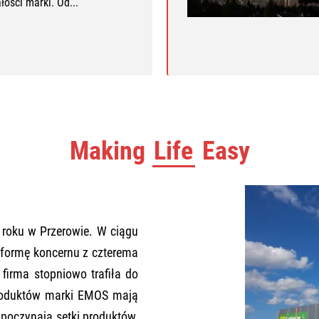
łości marki. Od...
Making
Life
Easy
 roku w Przerowie. W ciągu
a formę koncernu z czterema
firma stopniowo trafiła do
produktów marki EMOS mają
poczynają setki produktów,