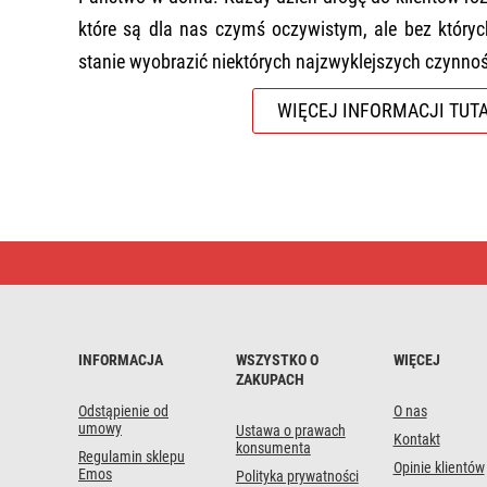
które są dla nas czymś oczywistym, ale bez któryc
stanie wyobrazić niektórych najzwyklejszych czynnoś
WIĘCEJ INFORMACJI TUT
Oficjalny
sklep
internetowy
EMOS
INFORMACJA
WSZYSTKO O
WIĘCEJ
ZAKUPACH
Odstąpienie od
O nas
umowy
Ustawa o prawach
Kontakt
konsumenta
Regulamin sklepu
Opinie klientów
Emos
Polityka prywatności