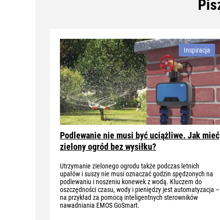
Pis
Inspiracja
Podlewanie nie musi być uciążliwe. Jak mieć
zielony ogród bez wysiłku?
Utrzymanie zielonego ogrodu także podczas letnich
upałów i suszy nie musi oznaczać godzin spędzonych na
podlewaniu i noszeniu konewek z wodą. Kluczem do
oszczędności czasu, wody i pieniędzy jest automatyzacja –
na przykład za pomocą inteligentnych sterowników
nawadniania EMOS GoSmart.