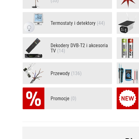
(53)
Termostaty i detektory
(44)
Dekodery DVB-T2 i akcesoria
TV
(14)
Przewody
(136)
Promocje
(0)