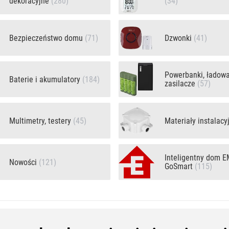
dekoracyjne
(280)
(34)
Bezpieczeństwo domu
(71)
Dzwonki
(41)
Powerbanki, ładowar
Baterie i akumulatory
(184)
zasilacze
(57)
Multimetry, testery
(45)
Materiały instalac
Inteligentny dom 
Nowości
(121)
GoSmart
(115)