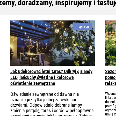
zemy, doradzamy, inspirujemy i testu
Inspiracja
Jak udekorować letni taras? Odkryj girlandy
Sezon
LED, łańcuchy świetlne i kolorowe
pomoc
oświetlenie zewnętrzne
relak
Oświetlenie zewnętrzne od dawna nie
Wiosna 
lista z
oznacza już tylko jednej żarówki nad
docenis
drzwiami. Odpowiednio dobrane lampy
potrafi
zmienią pergolę, taras i ogród w pełnoprawną
ogrodzi
umilą C
przestrzeń do życia także po zmroku. Zobacz,