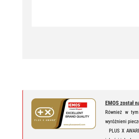
EMOS został n
Również w tym 
wyróżnieni piecz
PLUS X AWARD j