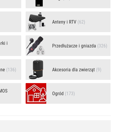
Anteny i RTV
(62)
ki i
Przedłużacze i gniazda
(326)
yjne
(136)
Akcesoria dla zwierząt
(9)
EMOS
Ogród
(173)