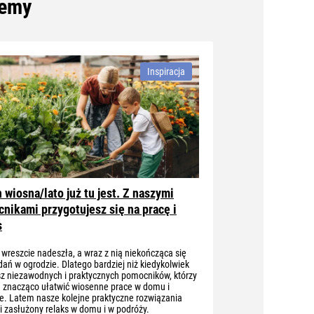
jemy
Inspiracja
 wiosna/lato już tu jest. Z naszymi
nikami przygotujesz się na pracę i
s
wreszcie nadeszła, a wraz z nią niekończąca się
adań w ogrodzie. Dlatego bardziej niż kiedykolwiek
z niezawodnych i praktycznych pomocników, którzy
ą znacząco ułatwić wiosenne prace w domu i
e. Latem nasze kolejne praktyczne rozwiązania
i zasłużony relaks w domu i w podróży.