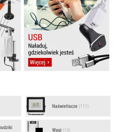
Naświetlacze
(111)
budziki
Wagi
(14)