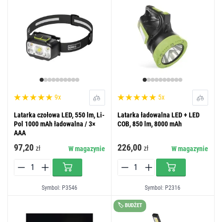
9x
5x
Latarka czołowa LED, 550 lm, Li-
Latarka ładowalna LED + LED
Pol 1000 mAh ładowalna / 3×
COB, 850 lm, 8000 mAh
AAA
97,20
226,00
zł
zł
W magazynie
W magazynie
Symbol: P3546
Symbol: P2316
🏷️ BUDŻET