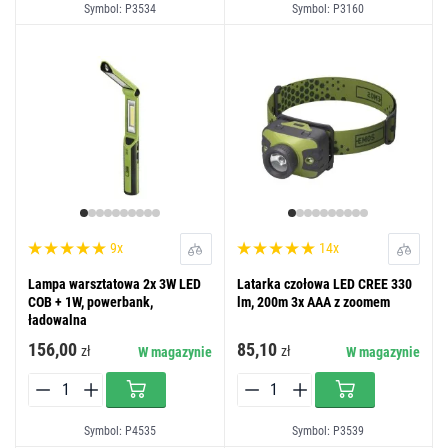
Symbol: P3534
Symbol: P3160
9x
14x
Lampa warsztatowa 2x 3W LED
Latarka czołowa LED CREE 330
COB + 1W, powerbank,
lm, 200m 3x AAA z zoomem
ładowalna
156,00
85,10
zł
zł
W magazynie
W magazynie
Symbol: P4535
Symbol: P3539