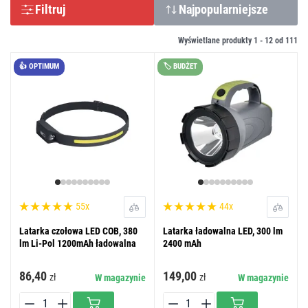
Filtruj
Najpopularniejsze
Wyświetlane produkty 1 -
12
od
111
👍 OPTIMUM
🏷️ BUDŻET
55x
44x
Latarka czołowa LED COB, 380
Latarka ładowalna LED, 300 lm
lm Li-Pol 1200mAh ładowalna
2400 mAh
86,40
149,00
zł
zł
W magazynie
W magazynie