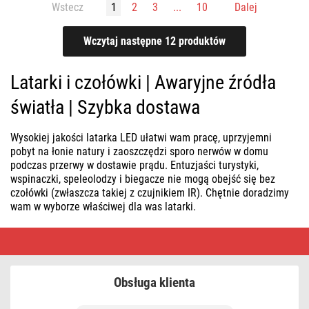
Wstecz
1
2
3
...
10
Dalej
Latarki i czołówki | Awaryjne źródła
światła | Szybka dostawa
Wysokiej jakości latarka LED ułatwi wam pracę, uprzyjemni
pobyt na łonie natury i zaoszczędzi sporo nerwów w domu
podczas przerwy w dostawie prądu. Entuzjaści turystyki,
wspinaczki, speleolodzy i biegacze nie mogą obejść się bez
czołówki (zwłaszcza takiej z czujnikiem IR). Chętnie doradzimy
wam w wyborze właściwej dla was latarki.
Latarki
i
czołówki
|
Awaryjne
Obsługa klienta
źródła
światła
|