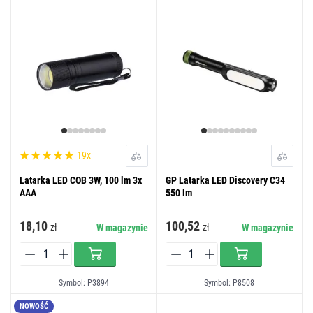
19x
Latarka LED COB 3W, 100 lm 3x
GP Latarka LED Discovery C34
AAA
550 lm
18,10
100,52
zł
zł
W magazynie
W magazynie
Symbol: P3894
Symbol: P8508
NOWOŚĆ