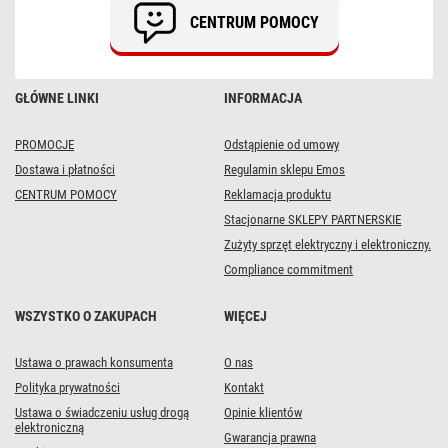
Szybka
CENTRUM POMOCY
dostawa
GŁÓWNE LINKI
INFORMACJA
PROMOCJE
Odstąpienie od umowy
Dostawa i płatności
Regulamin sklepu Emos
CENTRUM POMOCY
Reklamacja produktu
Stacjonarne SKLEPY PARTNERSKIE
Zużyty sprzęt elektryczny i elektroniczny.
Compliance commitment
WSZYSTKO O ZAKUPACH
WIĘCEJ
Ustawa o prawach konsumenta
O nas
Polityka prywatności
Kontakt
Ustawa o świadczeniu usług drogą
Opinie klientów
elektroniczną
Gwarancja prawna