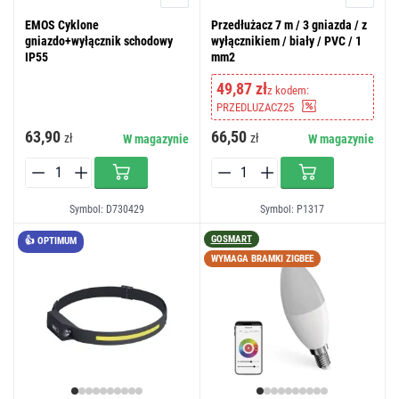
EMOS Cyklone
Przedłużacz 7 m / 3 gniazda / z
gniazdo+wyłącznik schodowy
wyłącznikiem / biały / PVC / 1
IP55
mm2
49,87 zł
z kodem:
PRZEDLUZACZ25
63,90
66,50
zł
zł
W magazynie
W magazynie
Symbol: D730429
Symbol: P1317
GOSMART
👍 OPTIMUM
WYMAGA BRAMKI ZIGBEE