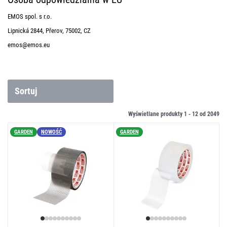
EMOS spol. s r.o.
Lipnická 2844, Přerov, 75002, CZ
emos@emos.eu
Sortuj
Wyświetlane produkty 1 -
12
od
2049
GARDEN
NOWOŚĆ
GARDEN