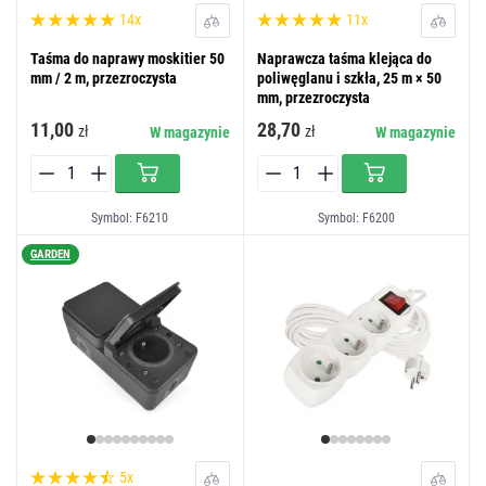
14x
11x
Taśma do naprawy moskitier 50
Naprawcza taśma klejąca do
mm / 2 m, przezroczysta
poliwęglanu i szkła, 25 m × 50
mm, przezroczysta
11,00
28,70
zł
zł
W magazynie
W magazynie
Symbol: F6210
Symbol: F6200
GARDEN
5x