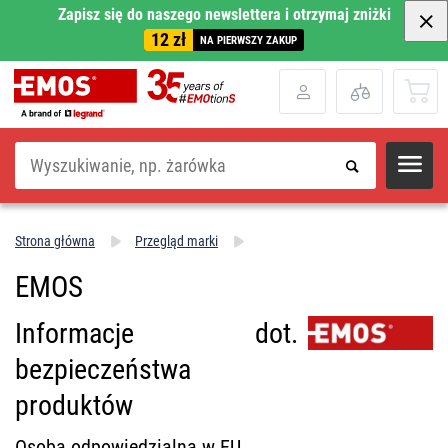
Zapisz się do naszego newslettera i otrzymaj zniżki
12 zł
NA PIERWSZY ZAKUP
Szukaj
Strona główna
Przegląd marki
EMOS
Informacje dot.
bezpieczeństwa
produktów
Osoba odpowiedzialna w EU