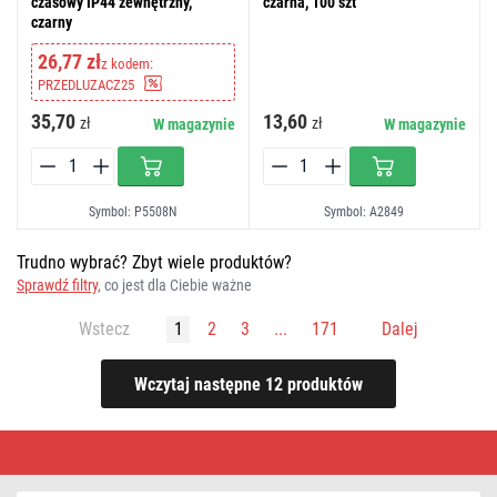
czasowy IP44 zewnętrzny,
czarna, 100 szt
czarny
26,77 zł
z kodem:
PRZEDLUZACZ25
35,70
13,60
zł
zł
W magazynie
W magazynie
Symbol: P5508N
Symbol: A2849
Trudno wybrać? Zbyt wiele produktów?
Sprawdź filtry
, co jest dla Ciebie ważne
Wstecz
1
2
3
...
171
Dalej
EMOS