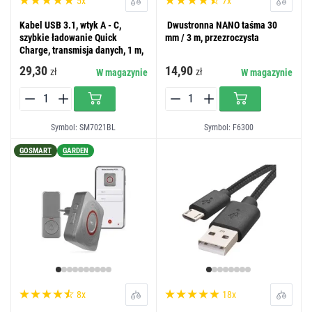
5x
7x
Kabel USB 3.1, wtyk A - C,
Dwustronna NANO taśma 30
szybkie ładowanie Quick
mm / 3 m, przezroczysta
Charge, transmisja danych, 1 m,
czarny
29,30
14,90
zł
zł
W magazynie
W magazynie
Symbol: SM7021BL
Symbol: F6300
GOSMART
GARDEN
8x
18x