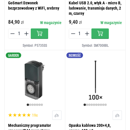
GoSmart Dzwonek
Kabel USB 2.0, wtyk A - micro B,
bezprzewodowy z WiFi, srebrny
ładowanie, transmisja danych, 2
m, czarny
84,90
9,40
zł
zł
W magazynie
W magazynie
Symbol: P5735SS
Symbol: SM7008BL
GARDEN
NOWOŚĆ
19x
Mechaniczny programator
Opaska kablowa 200×4,8,