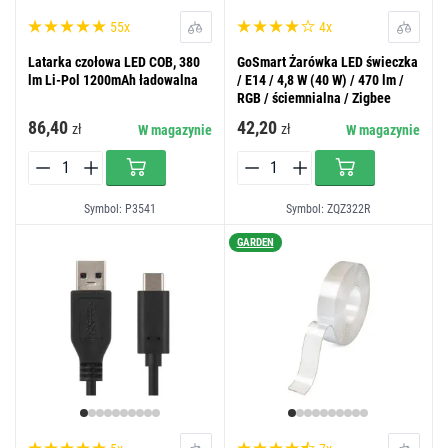
55x
4x
Latarka czołowa LED COB, 380
GoSmart Żarówka LED świeczka
lm Li-Pol 1200mAh ładowalna
/ E14 / 4,8 W (40 W) / 470 lm /
RGB / ściemnialna / Zigbee
86,40
42,20
zł
zł
W magazynie
W magazynie
Symbol: P3541
Symbol: ZQZ322R
GARDEN