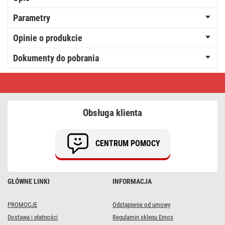
Parametry
Opinie o produkcie
Dokumenty do pobrania
GP
Bateria
litowa
guzikowa
CR3032
Obsługa klienta
1
szt.
CENTRUM POMOCY
GŁÓWNE LINKI
INFORMACJA
PROMOCJE
Odstąpienie od umowy
Dostawa i płatności
Regulamin sklepu Emos