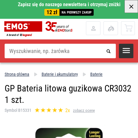
Zapisz się do naszego newslettera i otrzymaj zniżki
12 zł
NA PIERWSZY ZAKUP
Szukaj
Strona główna
Baterie i akumulatory
Baterie
GP Bateria litowa guzikowa CR3032
1 szt.
2x
Symbol B15331
zobacz ocenę