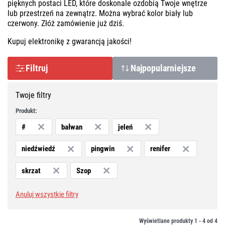
pięknych postaci LED, które doskonale ozdobią Twoje wnętrze
lub przestrzeń na zewnątrz. Można wybrać kolor biały lub
czerwony. Złóż zamówienie już dziś.
Kupuj elektronikę z gwarancją jakości!
Filtruj
Najpopularniejsze
Twoje filtry
Produkt:
#
bałwan
jeleń
niedźwiedź
pingwin
renifer
skrzat
Szop
Anuluj wszystkie filtry
Wyświetlane produkty 1 -
4
od
4