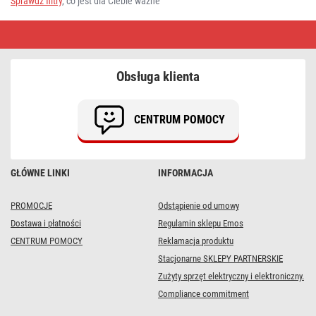
Sprawdź filtry
, co jest dla Ciebie ważne
Świątecznie
oświetlenie
zewnętrzne
-
figurki
Obsługa klienta
CENTRUM POMOCY
GŁÓWNE LINKI
INFORMACJA
PROMOCJE
Odstąpienie od umowy
Dostawa i płatności
Regulamin sklepu Emos
CENTRUM POMOCY
Reklamacja produktu
Stacjonarne SKLEPY PARTNERSKIE
Zużyty sprzęt elektryczny i elektroniczny.
Compliance commitment