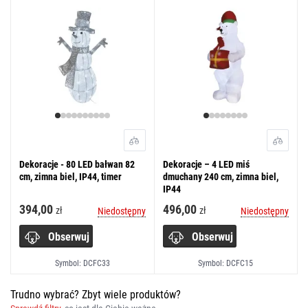
Dekoracje - 80 LED bałwan 82
Dekoracje – 4 LED miś
cm, zimna biel, IP44, timer
dmuchany 240 cm, zimna biel,
IP44
394,00
496,00
zł
zł
Niedostępny
Niedostępny
Obserwuj
Obserwuj
Symbol: DCFC33
Symbol: DCFC15
Trudno wybrać? Zbyt wiele produktów?