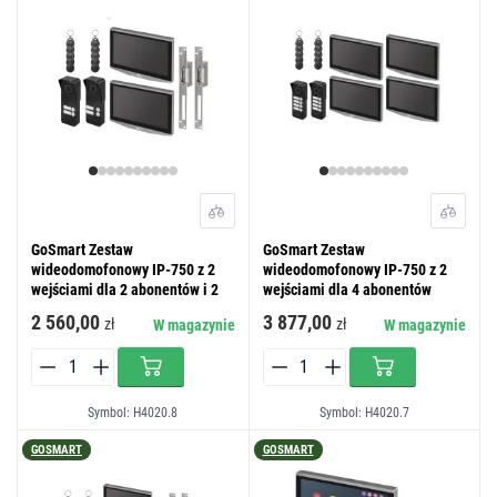
GoSmart Zestaw
GoSmart Zestaw
wideodomofonowy IP-750 z 2
wideodomofonowy IP-750 z 2
wejściami dla 2 abonentów i 2
wejściami dla 4 abonentów
el. Blokady
2 560,00
3 877,00
zł
zł
W magazynie
W magazynie
Symbol: H4020.8
Symbol: H4020.7
GOSMART
GOSMART