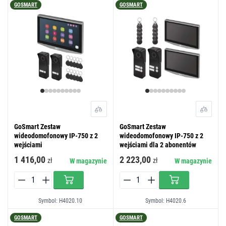
GOSMART
GOSMART
GoSmart Zestaw
GoSmart Zestaw
wideodomofonowy IP-750 z 2
wideodomofonowy IP-750 z 2
wejściami
wejściami dla 2 abonentów
1 416,00
2 223,00
zł
zł
W magazynie
W magazynie
Symbol: H4020.10
Symbol: H4020.6
GOSMART
GOSMART