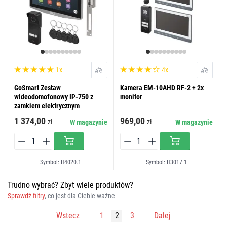
1x
4x
GoSmart Zestaw
Kamera EM-10AHD RF-2 + 2x
wideodomofonowy IP-750 z
monitor
zamkiem elektrycznym
1 374,00
969,00
zł
zł
W magazynie
W magazynie
Symbol: H4020.1
Symbol: H3017.1
Trudno wybrać? Zbyt wiele produktów?
Sprawdź filtry
, co jest dla Ciebie ważne
Wstecz
1
2
3
Dalej