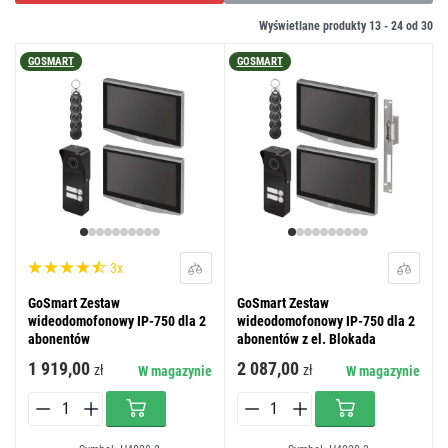
Wyświetlane produkty 13 -
24
od
30
GOSMART
GOSMART
3x
GoSmart Zestaw
GoSmart Zestaw
wideodomofonowy IP-750 dla 2
wideodomofonowy IP-750 dla 2
abonentów
abonentów z el. Blokada
1 919,00
2 087,00
zł
zł
W magazynie
W magazynie