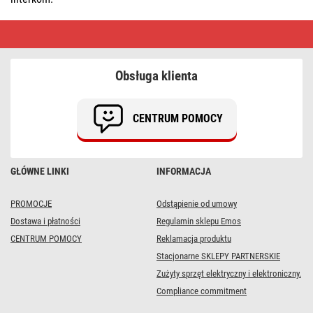
Zestawy
wideodomofonowe
|
Szybka
dostawa
Obsługa klienta
CENTRUM POMOCY
GŁÓWNE LINKI
INFORMACJA
PROMOCJE
Odstąpienie od umowy
Dostawa i płatności
Regulamin sklepu Emos
CENTRUM POMOCY
Reklamacja produktu
Stacjonarne SKLEPY PARTNERSKIE
Zużyty sprzęt elektryczny i elektroniczny.
Compliance commitment