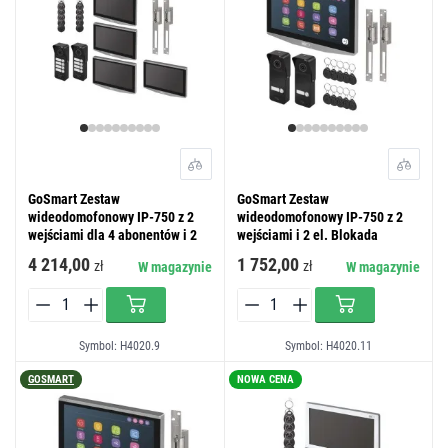
GoSmart Zestaw
GoSmart Zestaw
wideodomofonowy IP-750 z 2
wideodomofonowy IP-750 z 2
wejściami dla 4 abonentów i 2
wejściami i 2 el. Blokada
el. Blokady
4 214,00
1 752,00
zł
zł
W magazynie
W magazynie
Symbol: H4020.9
Symbol: H4020.11
GOSMART
NOWA CENA