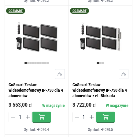
Symbol: H4020.2
Symbol: H4020.3
GOSMART
GOSMART
GoSmart Zestaw
GoSmart Zestaw
wideodomofonowy IP-750 dla 4
wideodomofonowy IP-750 dla 4
abonentów
abonentów z el. Blokada
3 553,00
3 722,00
zł
zł
W magazynie
W magazynie
Symbol: H4020.4
Symbol: H4020.5