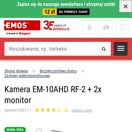
Zapisz się do naszego newslettera i otrzymaj zniżki
12 zł
NA PIERWSZY ZAKUP
Szukaj
Strona główna
Bezpieczeństwo domu
Zestawy wideodomofonowe
Kamera EM-10AHD RF-2 + 2x
monitor
4x
Symbol H3017.1
zobacz ocenę
NOWA CENA