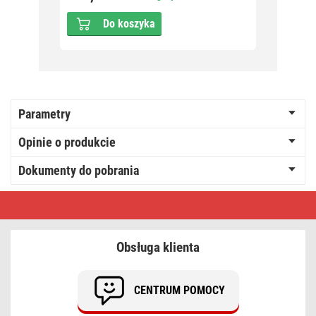
Do koszyka
Parametry
Opinie o produkcie
Dokumenty do pobrania
Kamera
EM-
10AHD
RF-
2
Obsługa klienta
+
2x
monitor
CENTRUM POMOCY