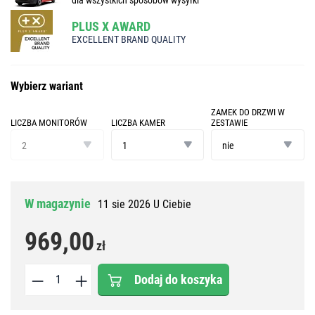
PLUS X AWARD
EXCELLENT BRAND QUALITY
Wybierz wariant
ZAMEK DO DRZWI W
LICZBA MONITORÓW
LICZBA KAMER
ZESTAWIE
liczba
liczba
zamek
monitorów
kamer
do
2
1
nie
drzwi
w
zestawie
W magazynie
11 sie 2026 U Ciebie
969,00
zł
Dodaj do koszyka