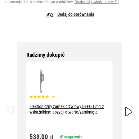
Informacje dot. bezpieczeństwa produktów:
Osoba odpowiedzialna w EU
Dodaj do porównania
Radzimy dokupić
1x
Elektroniczny zamek drzwiowy BEFO 1211 z
Elektro
wskaźnikiem pozycji otwarte/zamknięte
trzpie
539,00
544,
zł
W magazynie