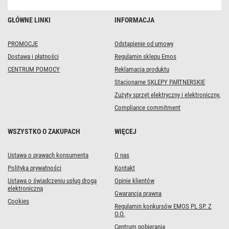
GŁÓWNE LINKI
INFORMACJA
PROMOCJE
Odstąpienie od umowy
Dostawa i płatności
Regulamin sklepu Emos
CENTRUM POMOCY
Reklamacja produktu
Stacjonarne SKLEPY PARTNERSKIE
Zużyty sprzęt elektryczny i elektroniczny.
Compliance commitment
WSZYSTKO O ZAKUPACH
WIĘCEJ
Ustawa o prawach konsumenta
O nas
Polityka prywatności
Kontakt
Ustawa o świadczeniu usług drogą
Opinie klientów
elektroniczną
Gwarancja prawna
Cookies
Regulamin konkursów EMOS PL SP. Z
O.O.
Centrum pobierania