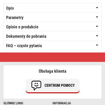
Opis
Parametry
Opinie o produkcie
Dokumenty do pobrania
FAQ – częste pytania
Elektroniczny
zamek
drzwiowy
BEFO
1221
Obsługa klienta
z
trzpieniem
momentowym
CENTRUM POMOCY
GŁÓWNE LINKI
INFORMACJA