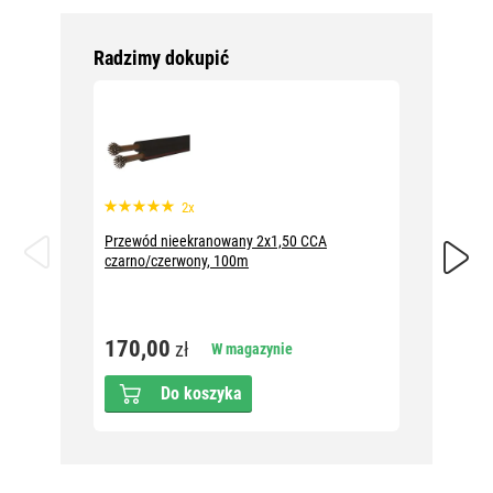
Radzimy dokupić
2x
Przewód nieekranowany 2x1,50 CCA
Zasilac
czarno/czerwony, 100m
końców
170,00
51,5
zł
W magazynie
Do koszyka