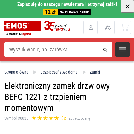
Zapisz się do naszego newslettera i otrzymaj zniżki
12 zł
NA PIERWSZY ZAKUP
Szukaj
Strona główna
Bezpieczeństwo domu
Zamki
Elektroniczny zamek drzwiowy
BEFO 1221 z trzpieniem
momentowym
3x
Symbol C0025
zobacz ocenę