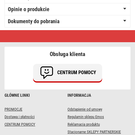
Opinie o produkcie
Dokumenty do pobrania
6
haczyków
do
panelu
LED
Obsługa klienta
120x30cm
CENTRUM POMOCY
GŁÓWNE LINKI
INFORMACJA
PROMOCJE
Odstąpienie od umowy
Dostawa i płatności
Regulamin sklepu Emos
CENTRUM POMOCY
Reklamacja produktu
Stacjonarne SKLEPY PARTNERSKIE