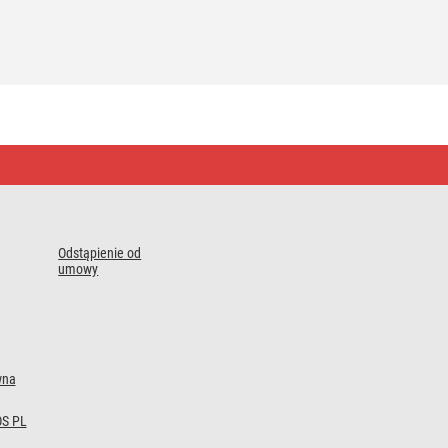
Odstąpienie od
umowy
wna
S PL