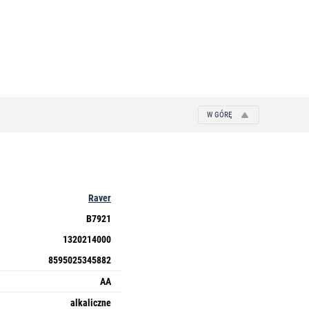
W GÓRĘ
Raver
B7921
1320214000
8595025345882
AA
alkaliczne