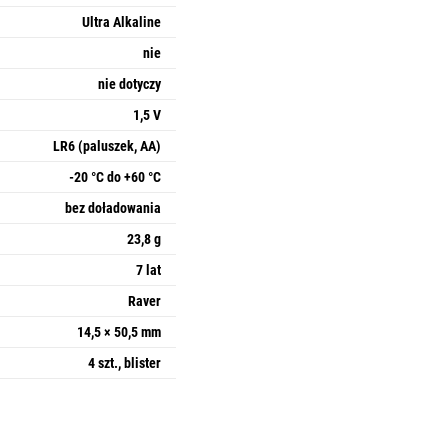
Ultra Alkaline
nie
nie dotyczy
1,5 V
LR6 (paluszek, AA)
-20 °C do +60 °C
bez doładowania
23,8 g
7 lat
Raver
14,5 × 50,5 mm
4 szt., blister