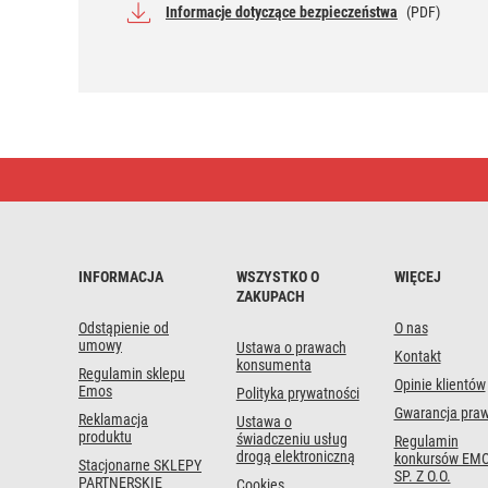
Informacje dotyczące bezpieczeństwa
(PDF)
Bateria
alkaliczna
Raver
Ultra
Alkaline
AA
(LR6)
INFORMACJA
WSZYSTKO O
WIĘCEJ
4
ZAKUPACH
szt.
Odstąpienie od
O nas
umowy
Ustawa o prawach
Kontakt
konsumenta
Regulamin sklepu
Opinie klientów
Emos
Polityka prywatności
Gwarancja pra
Reklamacja
Ustawa o
produktu
świadczeniu usług
Regulamin
drogą elektroniczną
konkursów EMO
Stacjonarne SKLEPY
SP. Z O.O.
PARTNERSKIE
Cookies