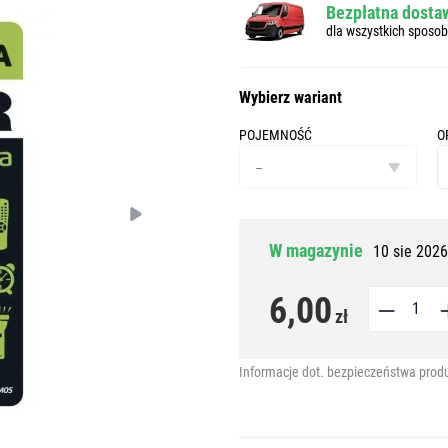
Bezpłatna dostaw
dla wszystkich sposo
Wybierz wariant
POJEMNOŚĆ
O
pojemność
o
–
W magazynie
10 sie 2026
6,00
zł
Informacje dot. bezpieczeństwa prod