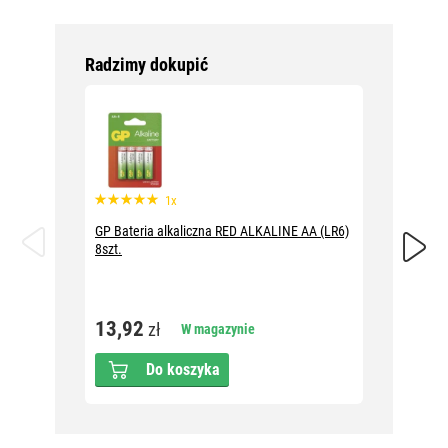
Radzimy dokupić
1x
GP Bateria alkaliczna RED ALKALINE AA (LR6)
GP Bater
8szt.
13,9
13,92
zł
W magazynie
Do koszyka