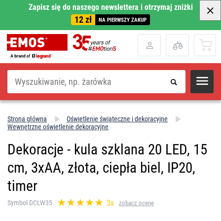
Zapisz się do naszego newslettera i otrzymaj zniżki
12 zł
NA PIERWSZY ZAKUP
Szukaj
Strona główna
Oświetlenie świąteczne i dekoracyjne
Wewnętrzne oświetlenie dekoracyjne
Dekoracje - kula szklana 20 LED, 15
cm, 3xAA, złota, ciepła biel, IP20,
timer
3x
Symbol DCLW35
zobacz ocenę