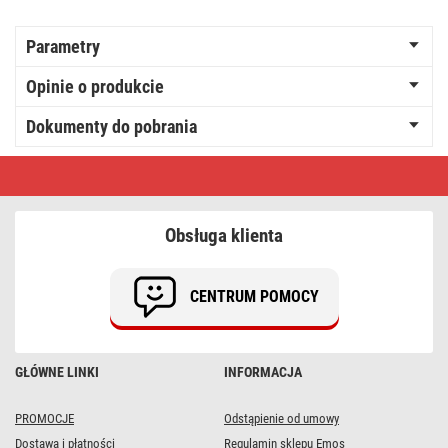
Parametry
Opinie o produkcie
Dokumenty do pobrania
Dekoracje
-
kula
szklana
20
Obsługa klienta
LED,
15
cm,
3xAA,
CENTRUM POMOCY
złota,
ciepła
biel,
IP20,
timer
GŁÓWNE LINKI
INFORMACJA
PROMOCJE
Odstąpienie od umowy
Dostawa i płatności
Regulamin sklepu Emos