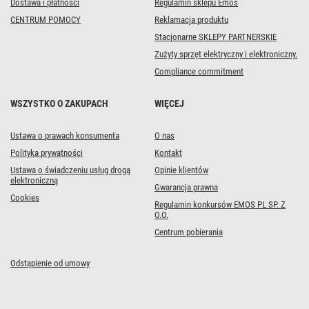
Dostawa i płatności
Regulamin sklepu Emos
CENTRUM POMOCY
Reklamacja produktu
Stacjonarne SKLEPY PARTNERSKIE
Zużyty sprzęt elektryczny i elektroniczny.
Compliance commitment
WSZYSTKO O ZAKUPACH
WIĘCEJ
Ustawa o prawach konsumenta
O nas
Polityka prywatności
Kontakt
Ustawa o świadczeniu usług drogą
Opinie klientów
elektroniczną
Gwarancja prawna
Cookies
Regulamin konkursów EMOS PL SP. Z
O.O.
Centrum pobierania
Odstąpienie od umowy