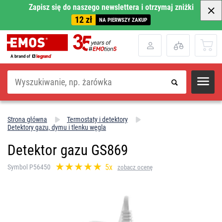
Zapisz się do naszego newslettera i otrzymaj zniżki
12 zł
NA PIERWSZY ZAKUP
Szukaj
Strona główna
Termostaty i detektory
Detektory gazu, dymu i tlenku węgla
Detektor gazu GS869
5x
Symbol P56450
zobacz ocenę