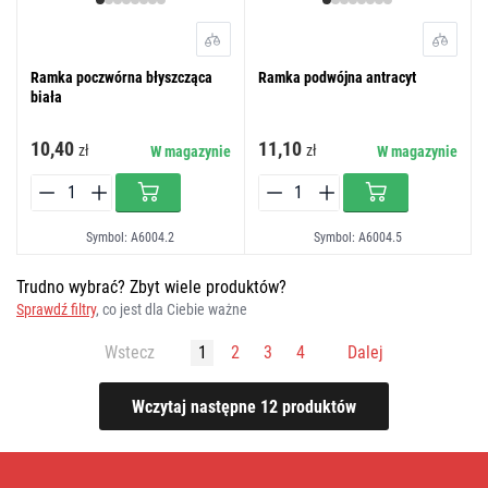
Ramka poczwórna błyszcząca
Ramka podwójna antracyt
biała
10,40
11,10
zł
zł
W magazynie
W magazynie
Symbol: A6004.2
Symbol: A6004.5
Trudno wybrać? Zbyt wiele produktów?
Sprawdź filtry
, co jest dla Ciebie ważne
Wstecz
1
2
3
4
Dalej
Gniazda
i