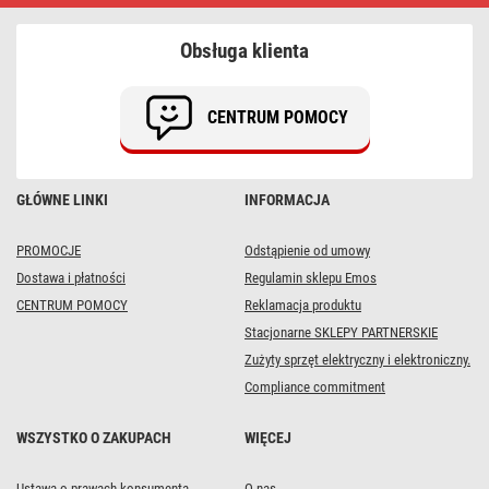
przełączniki
|
Szybka
Obsługa klienta
dostawa
CENTRUM POMOCY
GŁÓWNE LINKI
INFORMACJA
PROMOCJE
Odstąpienie od umowy
Dostawa i płatności
Regulamin sklepu Emos
CENTRUM POMOCY
Reklamacja produktu
Stacjonarne SKLEPY PARTNERSKIE
Zużyty sprzęt elektryczny i elektroniczny.
Compliance commitment
WSZYSTKO O ZAKUPACH
WIĘCEJ
Ustawa o prawach konsumenta
O nas