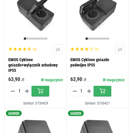
5x
7x
EMOS Cyklone
EMOS Cyklone gniazdo
gniazdo+wyłącznik schodowy
podwójne IP55
IP55
63,90
63,90
zł
zł
W magazynie
W magazynie
Symbol: D730429
Symbol: D730421
GARDEN
GARDEN