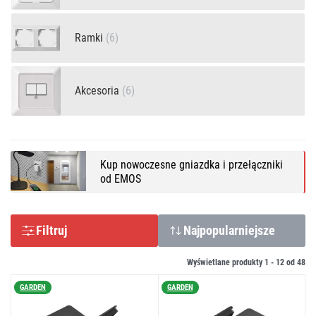
Ramki
(6)
Akcesoria
(6)
Kup nowoczesne gniazdka i przełączniki
od EMOS
Filtruj
Najpopularniejsze
Wyświetlane produkty 1 -
12
od
48
GARDEN
GARDEN