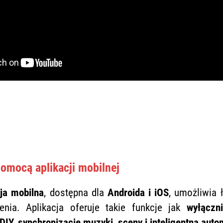
omocą aplikacji mobilnej
ja mobilna
, dostępna dla
Androida i iOS
, umożliwia 
lenia. Aplikacja oferuje takie funkcje jak
wyłączn
 DIY, synchronizację muzyki, sceny i inteligentną aut