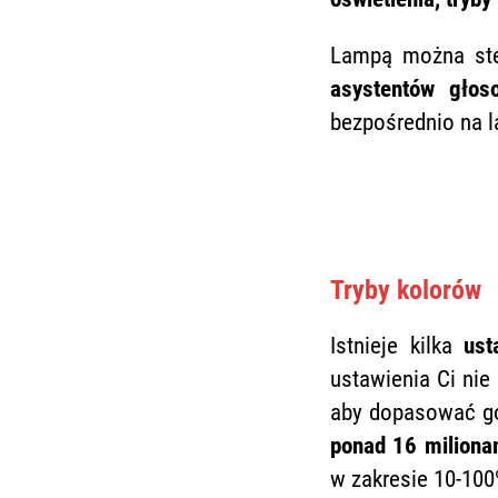
Lampą można st
asystentów głos
bezpośrednio na l
Tryby kolorów
Istnieje kilka
ust
ustawienia Ci ni
aby dopasować go
ponad 16 miliona
w zakresie 10-100