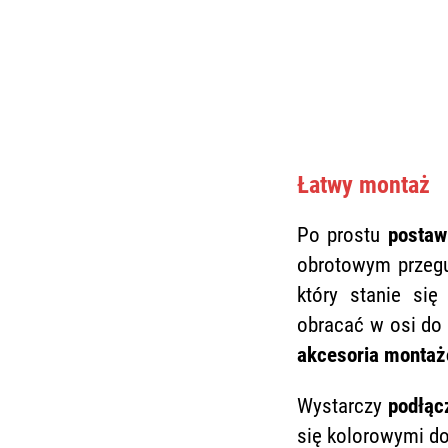
Łatwy montaż
Po prostu
postaw
obrotowym przegu
który stanie si
obracać w osi do 
akcesoria monta
Wystarczy
podłąc
się kolorowymi d