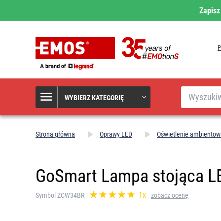
Zapisz
Szukaj
WYBIERZ KATEGORIĘ
Strona główna
Oprawy LED
Oświetlenie ambientow
GoSmart Lampa stojąca LED
1x
Symbol ZCW34BR
zobacz ocenę