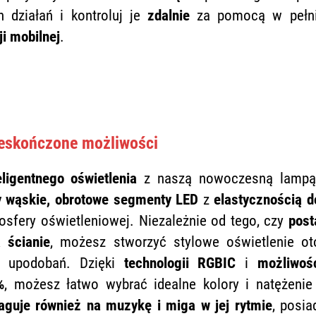
 działań i kontroluj je
zdalnie
za pomocą w pełni 
ji mobilnej
.
ieskończone możliwości
eligentnego oświetlenia
z naszą nowoczesną lampą 
y wąskie, obrotowe segmenty LED
z
elastycznością 
sfery oświetleniowej. Niezależnie od tego, czy
post
 ścianie
, możesz stworzyć stylowe oświetlenie ot
h upodobań. Dzięki
technologii RGBIC
i
możliwoś
%
, możesz łatwo wybrać idealne kolory i natężenie
aguje również na muzykę i miga w jej rytmie
, posia