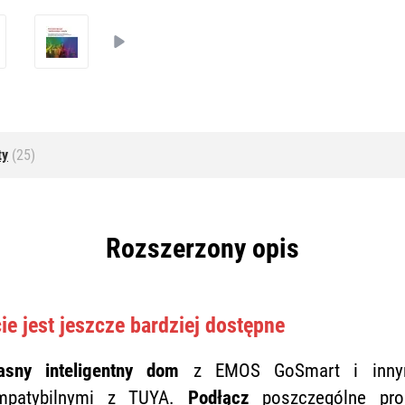
ty
(25)
Rozszerzony opis
cie jest jeszcze bardziej dostępne
asny inteligentny dom
z EMOS GoSmart i innymi
ompatybilnymi z TUYA.
Podłącz
poszczególne produ