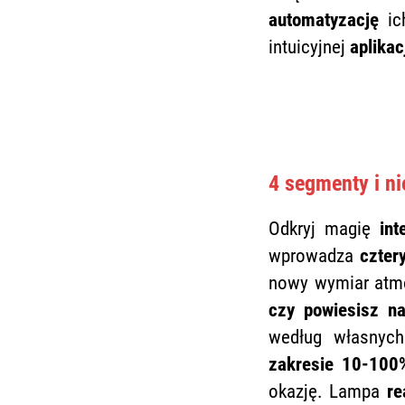
automatyzację
ich
intuicyjnej
aplikac
4 segmenty i n
Odkryj magię
int
wprowadza
czter
nowy wymiar atmo
czy powiesisz na
według własnyc
zakresie 10-100
okazję. Lampa
re