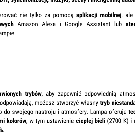
erować nie tylko za pomocą
aplikacji mobilnej
, al
owych
Amazon Alexa i Google Assistant lub
ste
ampie.
awionych trybów
, aby zapewnić odpowiednią atmos
e odpowiadają, możesz stworzyć własny
tryb niestand
 do swojego nastroju i atmosfery. Lampa oferuje
te
mi kolorów
, w tym ustawienie
ciepłej bieli
(2700 K) i
%.