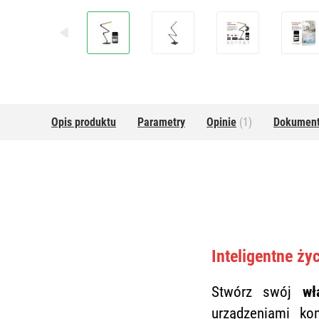
Opis produktu
Parametry
Opinie
(1)
Dokumen
Inteligentne ży
Stwórz swój
wł
urządzeniami k