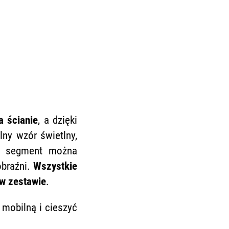
a ścianie
, a dzięki
ny wzór świetlny,
dy segment można
obraźni.
Wszystkie
w zestawie
.
 mobilną i cieszyć