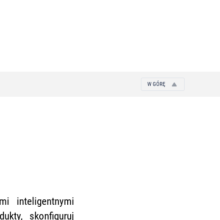
W GÓRĘ
 inteligentnymi
kty, skonfiguruj