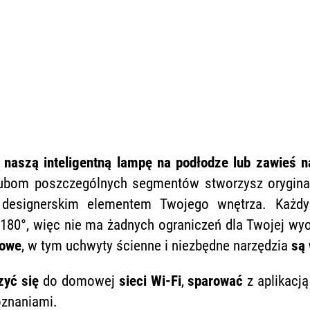
 naszą inteligentną lampę na podłodze lub zawieś n
bom poszczególnych segmentów stworzysz oryginal
ę designerskim elementem Twojego wnętrza. Każ
180°, więc nie ma żadnych ograniczeń dla Twojej wy
żowe
, w tym uchwyty ścienne i niezbędne narzędzia
są 
zyć się
do domowej
sieci Wi-Fi
,
sparować
z aplikacją
oznaniami.