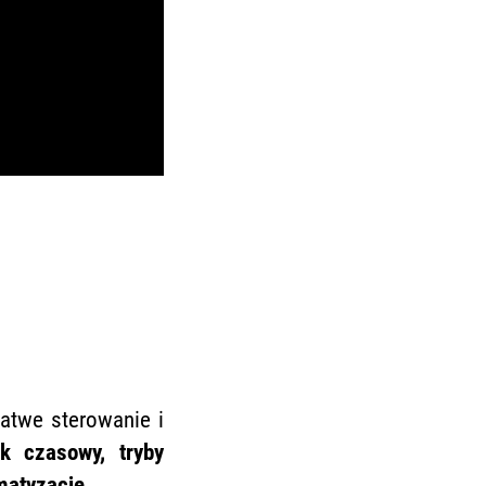
łatwe sterowanie i
ik czasowy, tryby
omatyzację.