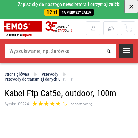
Zapisz się do naszego newslettera i otrzymaj zniżki
12 zł
NA PIERWSZY ZAKUP
Szukaj
Strona główna
Przewody
Przewody do transmisji danych UTP, FTP
Kabel Ftp Cat5e, outdoor, 100m
1x
Symbol S9224
zobacz ocenę