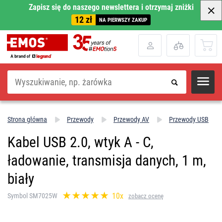
Zapisz się do naszego newslettera i otrzymaj zniżki
12 zł
NA PIERWSZY ZAKUP
Szukaj
Strona główna
Przewody
Przewody AV
Przewody USB
Kabel USB 2.0, wtyk A - C,
ładowanie, transmisja danych, 1 m,
biały
10x
Symbol SM7025W
zobacz ocenę