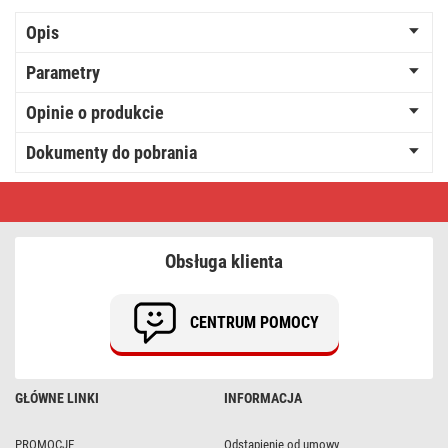
Opis
Parametry
Opinie o produkcie
Dokumenty do pobrania
Kabel
USB
2.0,
wtyk
A
Obsługa klienta
-
C,
ładowanie,
transmisja
CENTRUM POMOCY
danych,
1
m,
biały
GŁÓWNE LINKI
INFORMACJA
PROMOCJE
Odstąpienie od umowy