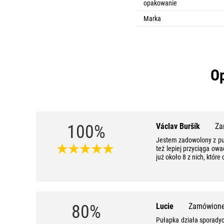
opakowanie
Marka
Op
100%
Václav Buršík
Za
Jestem zadowolony z puła
też lepiej przyciąga ow
już około 8 z nich, któr
80%
Lucie
Zamówione
Pułapka działa sporadyc