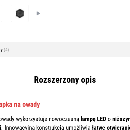
ty
(4)
Rozszerzony opis
łapka na owady
 owady wykorzystuje nowoczesną
lampę LED
o
niższy
i
. Innowacyjna konstrukcja umożliwia
łatwe otwierani