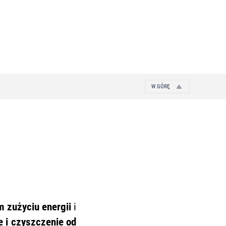
W GÓRĘ
m zużyciu energii
i
e i czyszczenie od