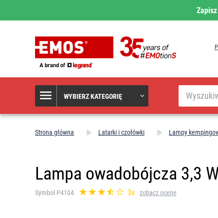
Zapisz
Szukaj
WYBIERZ KATEGORIĘ
Strona główna
Latarki i czołówki
Lampy kempingow
Lampa owadobójcza 3,3 
3x
Symbol P4104
zobacz ocenę