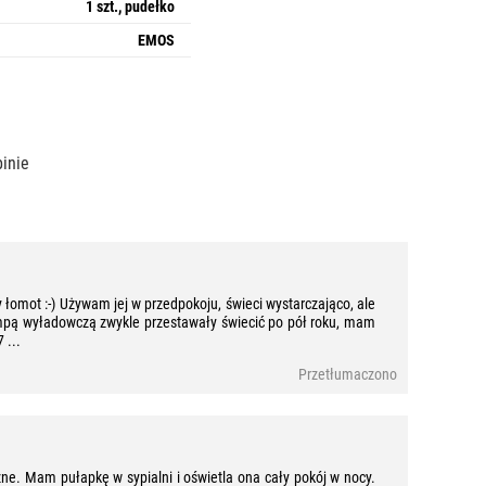
1 szt., pudełko
EMOS
pinie
 łomot :-) Używam jej w przedpokoju, świeci wystarczająco, ale
lampą wyładowczą zwykle przestawały świecić po pół roku, mam
 ...
Przetłumaczono
czne. Mam pułapkę w sypialni i oświetla ona cały pokój w nocy.