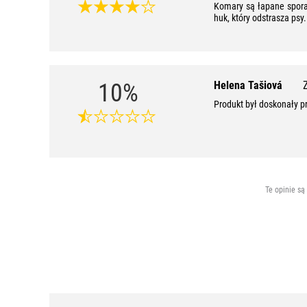
Komary są łapane sporad
huk, który odstrasza psy.
10%
Helena Tašiová
Produkt był doskonały pr
Te opinie są