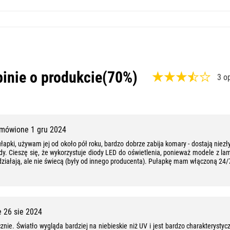
inie o produkcie
(70%)
3 o
,
7
0
mówione 1 gru 2024
%
pki, używam jej od około pół roku, bardzo dobrze zabija komary - dostają niezły
ady. Cieszę się, że wykorzystuje diody LED do oświetlenia, ponieważ modele z 
,
e działają, ale nie świecą (były od innego producenta). Pułapkę mam włączoną 24/7
7
z
1
 26 sie 2024
0
znie. Światło wygląda bardziej na niebieskie niż UV i jest bardzo charakterysty