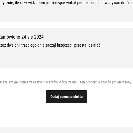
ycznie, ile razy widziałem je siedzące wokół pułapki zamiast wlatywać do śro
Zamówione 24 sie 2024
zez dwa dni, trzeciego dnia zaczął brzęczeć i przestał działać.
 niezależnymi opiniami naszych klientów, którzy zakupili ten produkt w sposób potwierdzony.
Dodaj ocenę produktu