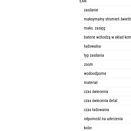
EAN
zasilanie
maksymalny strumień świetl
maks. zasięg
baterie wchodzą w skład ko
ładowalna
typ zasilania
zoom
wodoodporna
materiał
czas świecenia
czas świecenia detal
czas ładowania
odporność na uderzenia
kolor