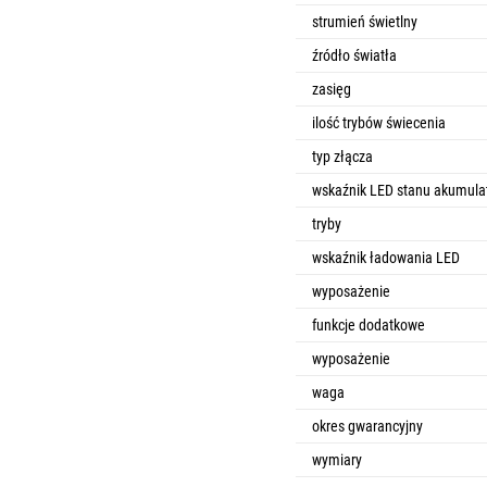
strumień świetlny
źródło światła
zasięg
ilość trybów świecenia
typ złącza
wskaźnik LED stanu akumula
tryby
wskaźnik ładowania LED
wyposażenie
funkcje dodatkowe
wyposażenie
waga
okres gwarancyjny
wymiary