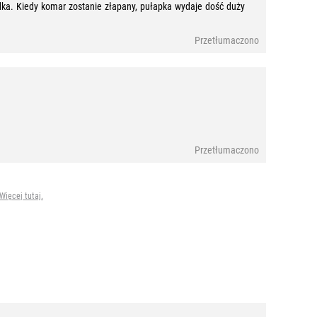
dka. Kiedy komar zostanie złapany, pułapka wydaje dość duży
Przetłumaczono
Przetłumaczono
Więcej tutaj.