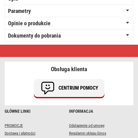
Parametry
Opinie o produkcie
Dokumenty do pobrania
Lampa
warsztatowa
LED
230V
5W
Obsługa klienta
5m
CENTRUM POMOCY
GŁÓWNE LINKI
INFORMACJA
PROMOCJE
Odstąpienie od umowy
Dostawa i płatności
Regulamin sklepu Emos