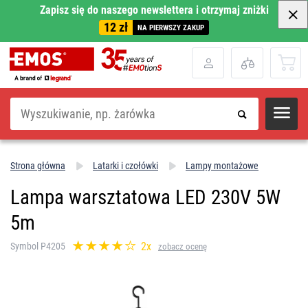
Zapisz się do naszego newslettera i otrzymaj zniżki
12 zł
NA PIERWSZY ZAKUP
Szukaj
Strona główna
Latarki i czołówki
Lampy montażowe
Lampa warsztatowa LED 230V 5W
5m
2x
Symbol P4205
zobacz ocenę