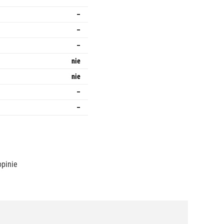
–
–
–
nie
nie
–
–
opinie