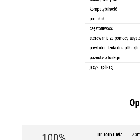
kompatybilność
protokół
częstotliwość
sterowanie za pomocą asyst
powiadomienia do aplikacji m
pozostałe funkcje
języki aplikacji
Op
100%
Dr Tóth Lívia
Zam