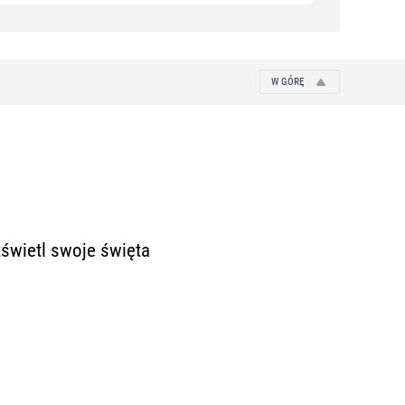
W GÓRĘ
zświetl swoje święta