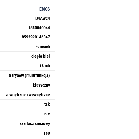
EMOS
D4AW24
1550040044
8592920146347
łańcuch
ciepła biel
18 mb
8 trybów (multifunkcja)
klasyczny
zewnętrzne i wewnętrzne
tak
nie
zasilacz sieciowy
180