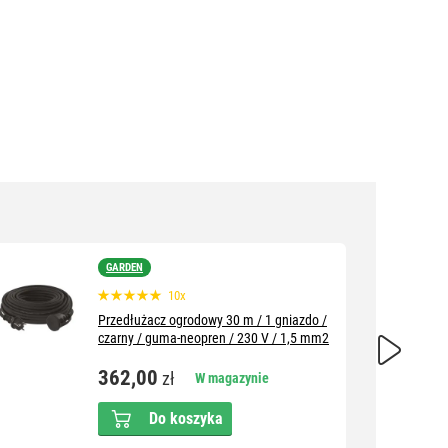
GARDEN
10x
Przedłużacz ogrodowy 30 m / 1 gniazdo /
czarny / guma-neopren / 230 V / 1,5 mm2
362,00
zł
W magazynie
Do koszyka