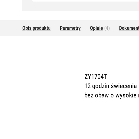
Opis produktu
Parametry
Opinie
(4)
Dokumen
ZY1704T
12 godzin świecenia 
bez obaw o wysokie r