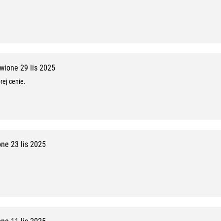
0
%
,
1
0
ione 29 lis 2025
ej cenie.
z
1
0
ne 23 lis 2025