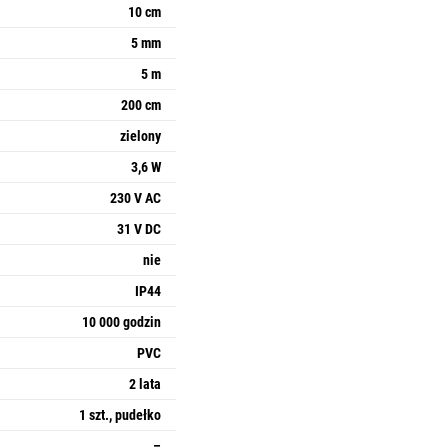
10 cm
5 mm
5 m
200 cm
zielony
3,6 W
230 V AC
31 V DC
nie
IP44
10 000 godzin
PVC
2 lata
1 szt., pudełko
–