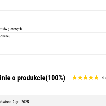
entów głosowych
obilnej
inie o produkcie
(100%)
4 
,
1
0
ówione 2 gru 2025