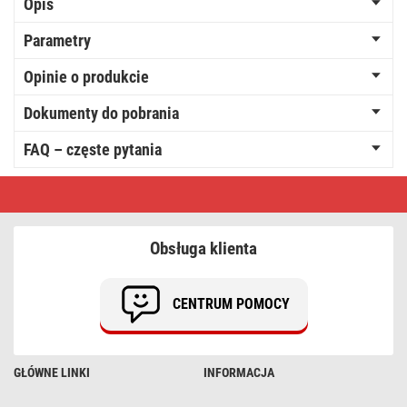
Opis
Parametry
Opinie o produkcie
Dokumenty do pobrania
FAQ – częste pytania
Łańcuch
Party
10x
5
LED,
Obsługa klienta
przeźroczyste,
5m,
ciepła
biel,
CENTRUM POMOCY
IP44
GŁÓWNE LINKI
INFORMACJA