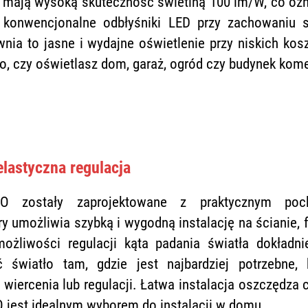
 mają wysoką skuteczność świetlną 100 lm/W, co ozn
ż konwencjonalne odbłyśniki LED przy zachowaniu s
nia to jasne i wydajne oświetlenie przy niskich kosz
go, czy oświetlasz dom, garaż, ogród czy budynek kome
lastyczna regulacja
RO zostały zaprojektowane z praktycznym po
 umożliwia szybką i wygodną instalację na ścianie, 
możliwości regulacji kąta padania światła dokładni
 światło tam, gdzie jest najbardziej potrzebne, 
iercenia lub regulacji. Łatwa instalacja oszczędza c
 jest idealnym wyborem do instalacji w domu.