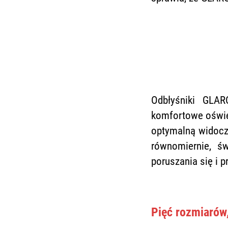
Odbłyśniki GLAR
komfortowe oświet
optymalną widoczn
równomiernie, ś
poruszania się i p
Pięć rozmiarów