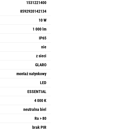
1531221400
8592920142134
10 W
1 000 lm
IP65
nie
z sieci
GLARO
montaż natynkowy
LED
ESSENTIAL
4 000 K
neutralna biel
Ra > 80
brak PIR