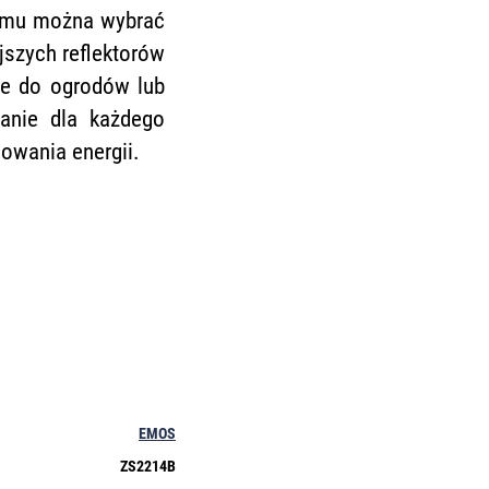
zemu można wybrać
jszych reflektorów
ne do ogrodów lub
anie dla każdego
owania energii.
EMOS
ZS2214B