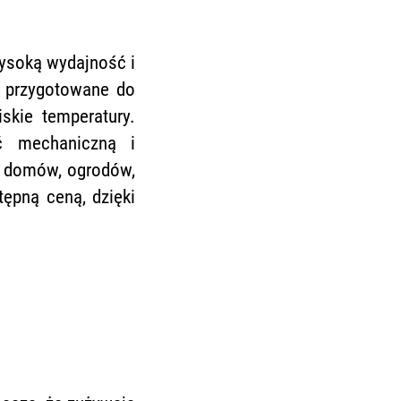
wysoką wydajność i
i przygotowane do
skie temperatury.
ć mechaniczną i
a domów, ogrodów,
ępną ceną, dzięki