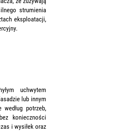
acza, że zużywają
ilnego strumienia
tach eksploatacji,
rcyjny.
chyłym uchwytem
fasadzie lub innym
e według potrzeb,
bez konieczności
zas i wysiłek oraz