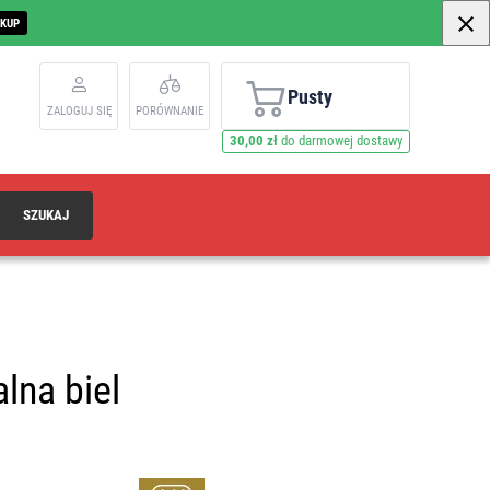
AKUP
Pusty
ZALOGUJ SIĘ
PORÓWNANIE
30,00 zł
do darmowej dostawy
SZUKAJ
lna biel