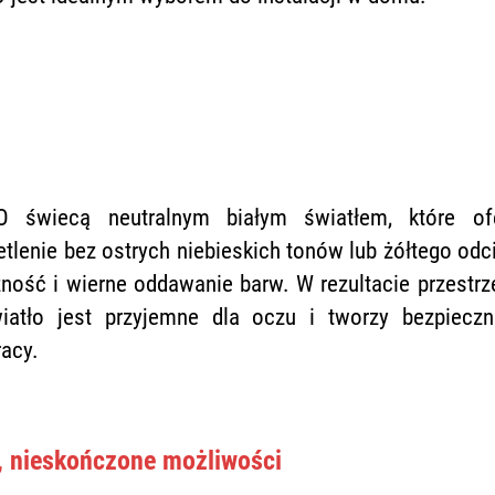
O świecą neutralnym białym światłem, które ofe
lenie bez ostrych niebieskich tonów lub żółtego odc
ość i wierne oddawanie barw. W rezultacie przestrz
wiatło jest przyjemne dla oczu i tworzy bezpiecz
racy.
, nieskończone możliwości