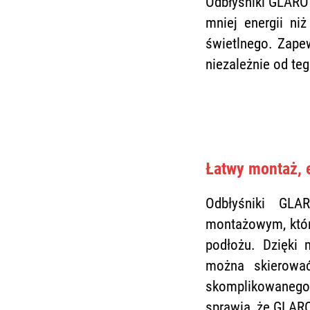
Odbłyśniki GLARO
mniej energii ni
świetlnego. Zapew
niezależnie od te
Łatwy montaż, e
Odbłyśniki GLA
montażowym, który
podłożu. Dzięki 
można skierować
skomplikowanego w
sprawia, że GLARO