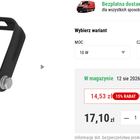
Bezpłatna dostaw
dla wszystkich sposo
Wybierz wariant
MOC
C
moc
cz
10 W
P
W magazynie
12 sie 2026
14,53 zł
15% RABAT
17,10
zł
Informacje dot. bezpieczeństwa prod