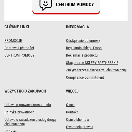
CENTRUM POMOCY
GŁÓWNE LINKI
INFORMACJA
PROMOCJE
Odstąpienie od umowy
Dostawa i płatności
Regulamin sklepu Emos
CENTRUM POMOCY
Reklamacja produktu
Stacjonarne SKLEPY PARTNERSKIE
Zużyty sprzęt elektryczny i elektroniczny.
Compliance commitment
WSZYSTKO O ZAKUPACH
WIĘCEJ
Ustawa o prawach konsumenta
O nas
Polityka prywatności
Kontakt
Ustawa o świadczeniu usług drogą
Opinie klientów
elektroniczną
Gwarancja prawna
Cookies