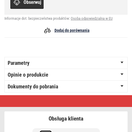
Obserwuj
Informacje dot. bezpieczeństwa produktów:
Osoba odpowiedzialna w EU
Dodaj do porównania
Parametry
Opinie o produkcie
Dokumenty do pobrania
Oprawa
LED
okrągła
Tori
36W
Obsługa klienta
IP54
neutralna
biel