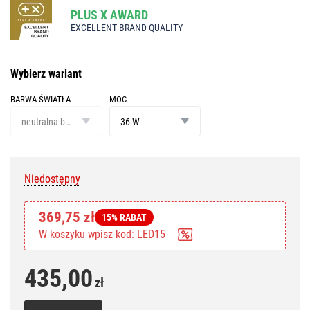
PLUS X AWARD
EXCELLENT BRAND QUALITY
Wybierz wariant
BARWA ŚWIATŁA
MOC
barwa
moc
światła
neutralna biel
36 W
Niedostępny
369,75 zł
15% RABAT
W koszyku wpisz kod: LED15
435,00
zł