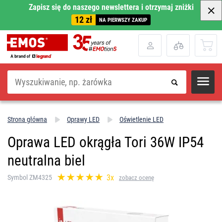
Zapisz się do naszego newslettera i otrzymaj zniżki
12 zł
NA PIERWSZY ZAKUP
Szukaj
Strona główna
Oprawy LED
Oświetlenie LED
Oprawa LED okrągła Tori 36W IP54
neutralna biel
3x
Symbol ZM4325
zobacz ocenę