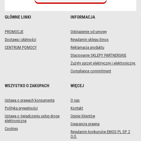
GŁÓWNE LINKI
INFORMACJA
PROMOCJE
Odstąpienie od umowy
Dostawa i płatności
Regulamin sklepu Emos
CENTRUM POMOCY
Reklamacja produktu
Stacjonarne SKLEPY PARTNERSKIE
Zużyty sprzęt elektryczny i elektroniczny.
Compliance commitment
WSZYSTKO O ZAKUPACH
WIĘCEJ
Ustawa o prawach konsumenta
O nas
Polityka prywatności
Kontakt
Ustawa o świadczeniu usług drogą
Opinie klientów
elektroniczną
Gwarancja prawna
Cookies
Regulamin konkursów EMOS PL SP. Z
O.O.