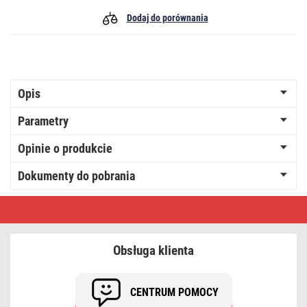
Dodaj do porównania
Opis
Parametry
Opinie o produkcie
Dokumenty do pobrania
Oprawa
liniowa
LED
PANO
40W,
Obsługa klienta
biała
neutralna
CENTRUM POMOCY