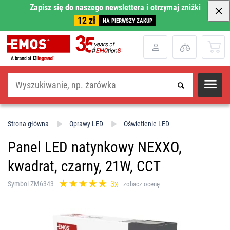
Zapisz się do naszego newslettera i otrzymaj zniżki
12 zł
NA PIERWSZY ZAKUP
Szukaj
Strona główna
Oprawy LED
Oświetlenie LED
Panel LED natynkowy NEXXO,
kwadrat, czarny, 21W, CCT
3x
Symbol ZM6343
zobacz ocenę