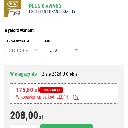
PLUS X AWARD
EXCELLENT BRAND QUALITY
Wybierz wariant
BARWA ŚWIATŁA
MOC
barwa
moc
światła
ciepła biel - neutralna biel
21 W
W magazynie
12 sie 2026 U Ciebie
176,80 zł
15% RABAT
W koszyku wpisz kod: LED15
208,00
zł