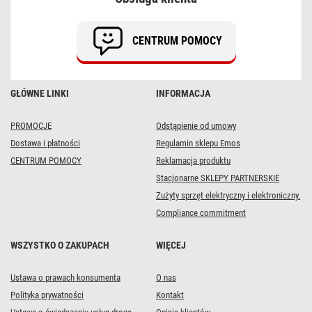
21W,
CCT
CENTRUM POMOCY
GŁÓWNE LINKI
INFORMACJA
PROMOCJE
Odstąpienie od umowy
Dostawa i płatności
Regulamin sklepu Emos
CENTRUM POMOCY
Reklamacja produktu
Stacjonarne SKLEPY PARTNERSKIE
Zużyty sprzęt elektryczny i elektroniczny.
Compliance commitment
WSZYSTKO O ZAKUPACH
WIĘCEJ
Ustawa o prawach konsumenta
O nas
Polityka prywatności
Kontakt