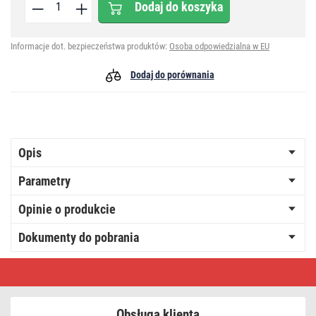
Dodaj do koszyka
Informacje dot. bezpieczeństwa produktów:
Osoba odpowiedzialna w EU
Dodaj do porównania
Opis
Parametry
Opinie o produkcie
Dokumenty do pobrania
Panel
LED
natynkowy
NEXXO,
kwadrat,
Obsługa klienta
czarny,