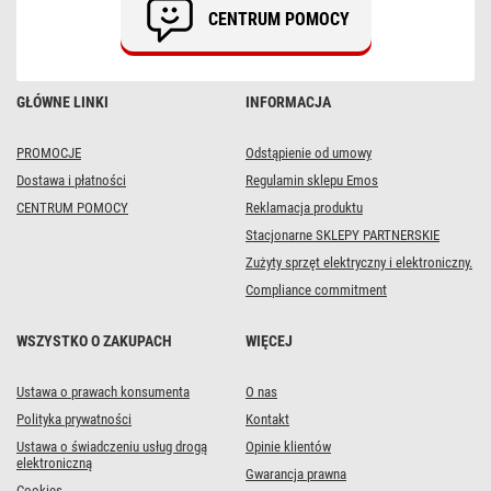
wyłącznikiem
CENTRUM POMOCY
/
biały
/
PVC
/
GŁÓWNE LINKI
INFORMACJA
1
mm2
PROMOCJE
Odstąpienie od umowy
Dostawa i płatności
Regulamin sklepu Emos
CENTRUM POMOCY
Reklamacja produktu
Stacjonarne SKLEPY PARTNERSKIE
Zużyty sprzęt elektryczny i elektroniczny.
Compliance commitment
WSZYSTKO O ZAKUPACH
WIĘCEJ
Ustawa o prawach konsumenta
O nas
Polityka prywatności
Kontakt
Ustawa o świadczeniu usług drogą
Opinie klientów
elektroniczną
Gwarancja prawna
Cookies