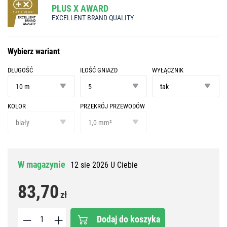
PLUS X AWARD
EXCELLENT BRAND QUALITY
Wybierz wariant
DŁUGOŚĆ
ILOŚĆ GNIAZD
WYŁĄCZNIK
długość
ilość
wyłącznik
gniazd
10 m
5
tak
KOLOR
PRZEKRÓJ PRZEWODÓW
kolor
przekrój
przewodów
biały
1,0 mm²
W magazynie
12 sie 2026 U Ciebie
83,70
zł
Dodaj do koszyka