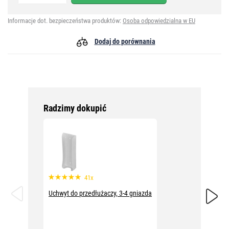
Informacje dot. bezpieczeństwa produktów:
Osoba odpowiedzialna w EU
Dodaj do porównania
Radzimy dokupić
41x
Uchwyt do przedłużaczy, 3-4 gniazda
Rozgałę