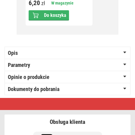
6,20
15,5
zł
W magazynie
Do koszyka
Opis
Parametry
Opinie o produkcie
Dokumenty do pobrania
Przedłużacz
10
m
/
5
Obsługa klienta
gniazd
/
z