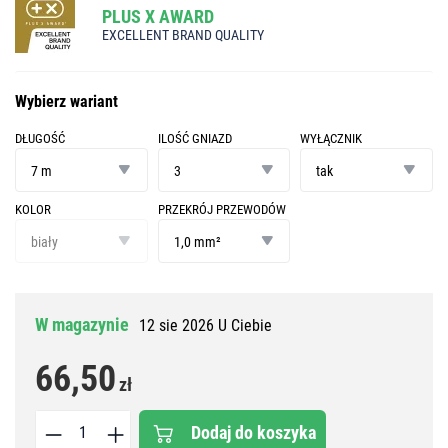
PLUS X AWARD
EXCELLENT BRAND QUALITY
Wybierz wariant
DŁUGOŚĆ
ILOŚĆ GNIAZD
WYŁĄCZNIK
długość
ilość
wyłącznik
gniazd
7 m
3
tak
KOLOR
PRZEKRÓJ PRZEWODÓW
kolor
przekrój
przewodów
biały
1,0 mm²
W magazynie
12 sie 2026 U Ciebie
66,50
zł
Dodaj do koszyka