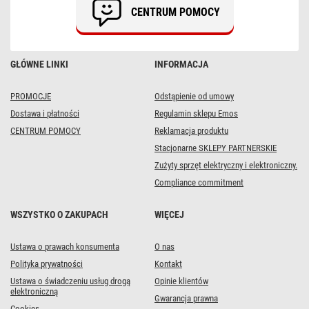
wyłącznikiem
CENTRUM POMOCY
/
biały
/
PVC
/
GŁÓWNE LINKI
INFORMACJA
1
mm2
PROMOCJE
Odstąpienie od umowy
Dostawa i płatności
Regulamin sklepu Emos
CENTRUM POMOCY
Reklamacja produktu
Stacjonarne SKLEPY PARTNERSKIE
Zużyty sprzęt elektryczny i elektroniczny.
Compliance commitment
WSZYSTKO O ZAKUPACH
WIĘCEJ
Ustawa o prawach konsumenta
O nas
Polityka prywatności
Kontakt
Ustawa o świadczeniu usług drogą
Opinie klientów
elektroniczną
Gwarancja prawna
Cookies