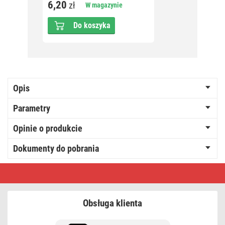
6,20
15,5
zł
W magazynie
Do koszyka
Opis
Parametry
Opinie o produkcie
Dokumenty do pobrania
Przedłużacz
7
m
/
3
Obsługa klienta
gniazda
/
z