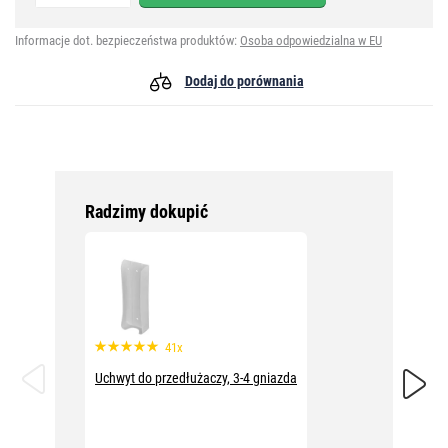
Informacje dot. bezpieczeństwa produktów:
Osoba odpowiedzialna w EU
Dodaj do porównania
Radzimy dokupić
41x
Uchwyt do przedłużaczy, 3-4 gniazda
Rozgałę