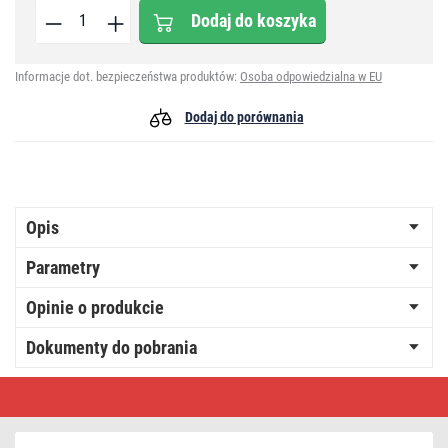
Dodaj do koszyka
Informacje dot. bezpieczeństwa produktów:
Osoba odpowiedzialna w EU
Dodaj do porównania
Opis
Parametry
Opinie o produkcie
Dokumenty do pobrania
Przewód
abonencki
ekranowany
90°
10m