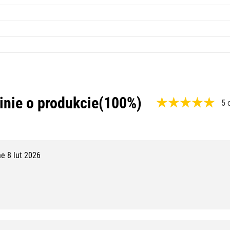
inie o produkcie
(100%)
5 
,
1
0
e 8 lut 2026
0
%
,
1