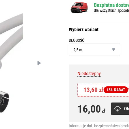
Bezpłatna dostaw
dla wszystkich sposo
Wybierz wariant
DŁUGOŚĆ
długość
2,5 m
Niedostępny
13,60 zł
15% RABAT
16,00
Ob
zł
Informacje dot. bezpieczeństwa prod