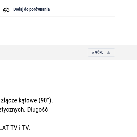
Dodaj do porównania
W GÓRĘ
złącze kątowe (90°).
etycznych. Długość
LAT TV i TV.