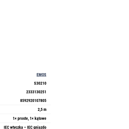
EMOS
S30210
2333130251
8592920107805
2,5 m
1× proste, 1× kątowe
IEC wtyczka – IEC gniazdo