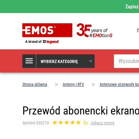
Zapisz
Szukaj
WYBIERZ KATEGORIĘ
Strona główna
Anteny i RTV
Antenowe przewody ko
Przewód abonencki ekran
5x
Symbol S30210
zobacz ocenę