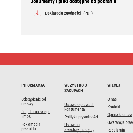
Dokumenty i pliki dostępne do pobrania
Deklaracja zgodności
(PDF)
Przewód
abonencki
ekranowany
90°
2,5m
INFORMACJA
WSZYSTKO O
WIĘCEJ
ZAKUPACH
Odstąpienie od
O nas
umowy
Ustawa o prawach
Kontakt
konsumenta
Regulamin sklepu
Opinie klientów
Emos
Polityka prywatności
Gwarancja pra
Reklamacja
Ustawa o
produktu
świadczeniu usług
Regulamin