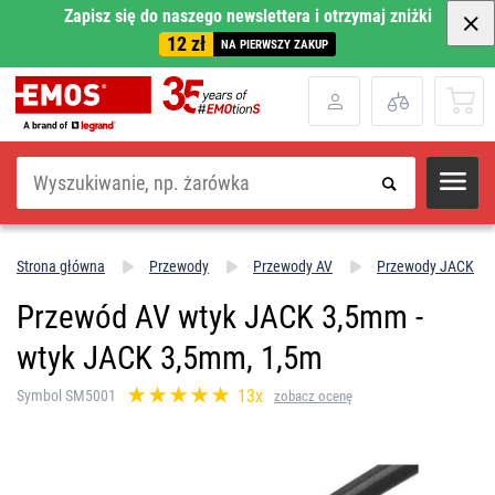
Zapisz się do naszego newslettera i otrzymaj zniżki
12 zł
NA PIERWSZY ZAKUP
Szukaj
Strona główna
Przewody
Przewody AV
Przewody JACK
Przewód AV wtyk JACK 3,5mm -
wtyk JACK 3,5mm, 1,5m
13x
Symbol SM5001
zobacz ocenę