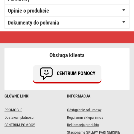
Opinie o produkcie
Dokumenty do pobrania
Przewód
AV
wtyk
JACK
3,5mm
Obsługa klienta
-
wtyk
JACK
3,5mm,
CENTRUM POMOCY
1,5m
GŁÓWNE LINKI
INFORMACJA
PROMOCJE
Odstąpienie od umowy
Dostawa i płatności
Regulamin sklepu Emos
CENTRUM POMOCY
Reklamacja produktu
Stacjonarne SKLEPY PARTNERSKIE