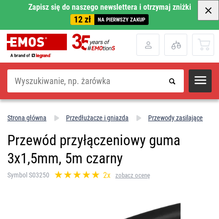
Zapisz się do naszego newslettera i otrzymaj zniżki
12 zł
NA PIERWSZY ZAKUP
Szukaj
Strona główna
Przedłużacze i gniazda
Przewody zasilające
Przewód przyłączeniowy guma
3x1,5mm, 5m czarny
2x
Symbol S03250
zobacz ocenę