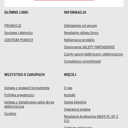
GŁÓWNE LINKI
INFORMACJA
PROMOCJE
Odstąpienie od umowy
Dostawa i płatności
Regulamin sklepu Emos
CENTRUM POMOCY
Reklamacja produktu
Stacjonarne SKLEPY PARTNERSKIE
Zużyty sprzęt elektryczny i elektroniczny.
Compliance commitment
WSZYSTKO O ZAKUPACH
WIĘCEJ
Ustawa o prawach konsumenta
O nas
Polityka prywatności
Kontakt
Ustawa o świadczeniu usług drogą
Opinie klientów
elektroniczną
Gwarancja prawna
Cookies
Regulamin konkursów EMOS PL SP. Z
O.O.
Centrum pobierania