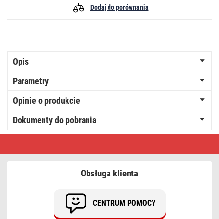
Dodaj do porównania
Opis
Parametry
Opinie o produkcie
Dokumenty do pobrania
Przewód
przyłączeniowy
guma
3x1,5mm,
5m
Obsługa klienta
czarny
CENTRUM POMOCY