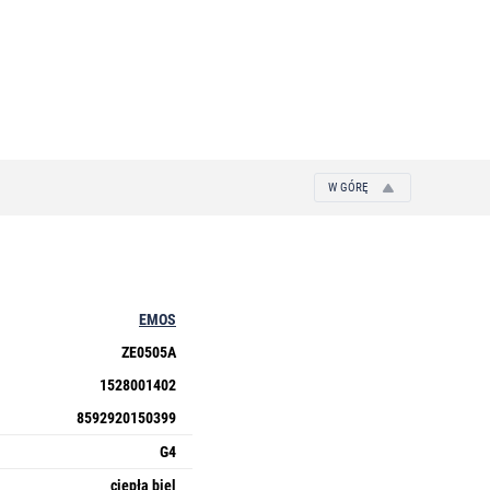
W GÓRĘ
EMOS
ZE0505A
1528001402
8592920150399
G4
ciepła biel