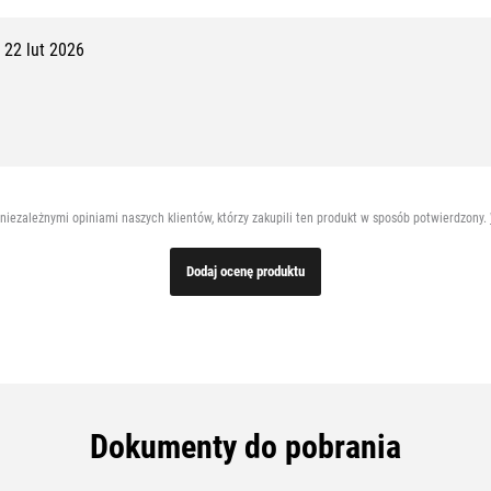
22 lut 2026
 niezależnymi opiniami naszych klientów, którzy zakupili ten produkt w sposób potwierdzony.
Dodaj ocenę produktu
Dokumenty do pobrania