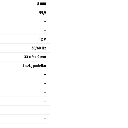
8 000
99,9
–
–
12 V
50/60 Hz
33 × 9 × 9 mm
1 szt., pudełko
–
–
–
–
–
–