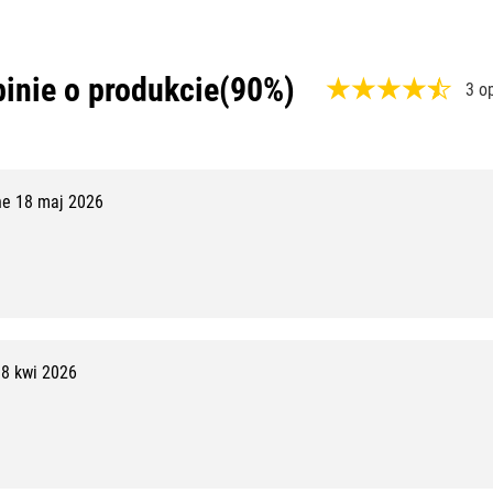
inie o produkcie
(90%)
3 o
,
9
0
e 18 maj 2026
%
,
9
z
1
8 kwi 2026
0