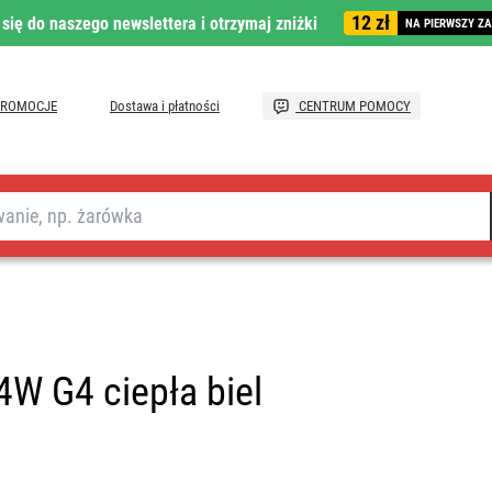
12 zł
 się do naszego newslettera i otrzymaj zniżki
NA PIERWSZY Z
PROMOCJE
Dostawa i płatności
CENTRUM POMOCY
W G4 ciepła biel