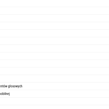
entów głosowych
obilnej