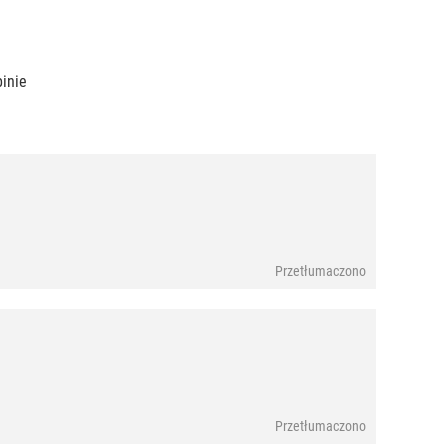
pinie
Przetłumaczono
Przetłumaczono