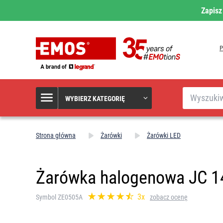
Zapisz
Szukaj
WYBIERZ KATEGORIĘ
Strona główna
Żarówki
Żarówki LED
Żarówka halogenowa JC 14
3x
Symbol ZE0505A
zobacz ocenę