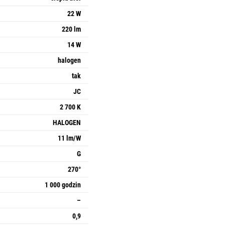
22 W
220 lm
14 W
halogen
tak
JC
2 700 K
HALOGEN
11 lm/W
G
270°
1 000 godzin
–
0,9