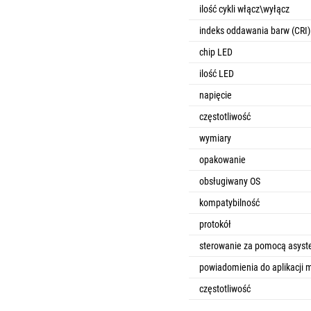
ilość cykli włącz\wyłącz
indeks oddawania barw (CRI)
chip LED
ilość LED
napięcie
częstotliwość
wymiary
opakowanie
obsługiwany OS
kompatybilność
protokół
sterowanie za pomocą asyst
powiadomienia do aplikacji m
częstotliwość