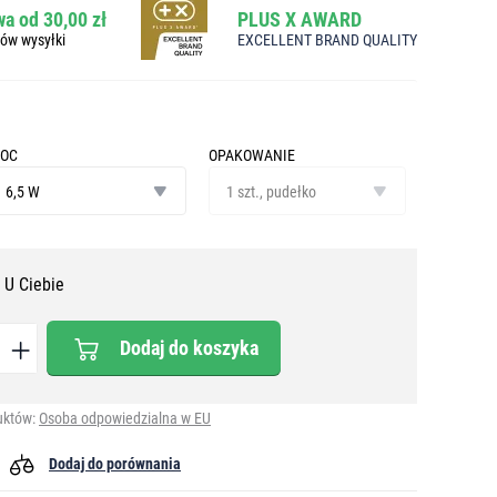
a od 30,00 zł
PLUS X AWARD
bów wysyłki
EXCELLENT BRAND QUALITY
OC
OPAKOWANIE
oc
opakowanie
6,5 W
1 szt., pudełko
 U Ciebie
Dodaj do koszyka
uktów:
Osoba odpowiedzialna w EU
Dodaj do porównania