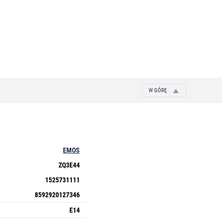
W GÓRĘ
EMOS
ZQ3E44
1525731111
8592920127346
E14