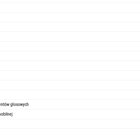
entów głosowych
obilnej