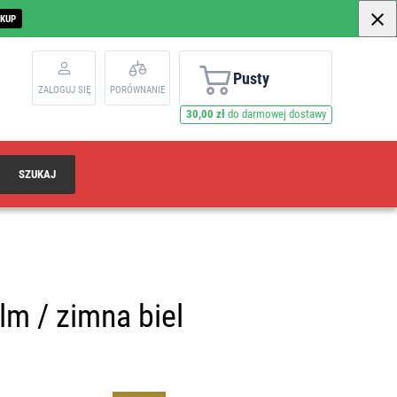
AKUP
Pusty
ZALOGUJ SIĘ
PORÓWNANIE
30,00 zł
do darmowej dostawy
SZUKAJ
lm / zimna biel