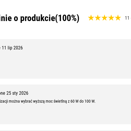
nie o produkcie
(100%)
11 
,
1
0
11 lip 2026
0
%
,
1
0
ne 25 sty 2026
izacji można wybrać wyższą moc świetlną z 60 W do 100 W.
z
1
0