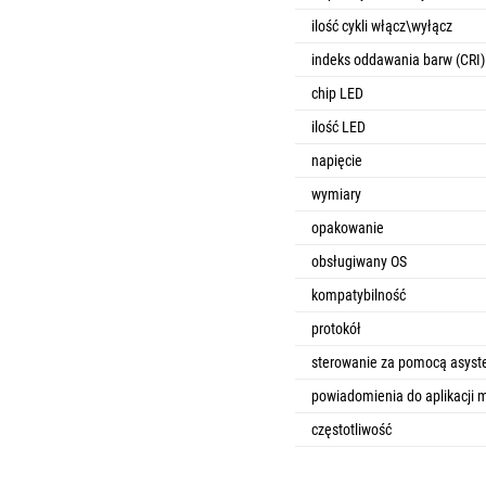
ilość cykli włącz\wyłącz
indeks oddawania barw (CRI)
chip LED
ilość LED
napięcie
wymiary
opakowanie
obsługiwany OS
kompatybilność
protokół
sterowanie za pomocą asyst
powiadomienia do aplikacji m
częstotliwość