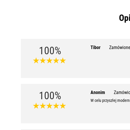
Opi
100%
Tibor
Zamówione 
100%
Anonim
Zamówio
W celu przyszłej modern