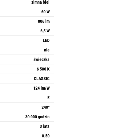
zimna biel
60 W
806 lm
6,5 W
LED
nie
świeczka
6 500 K
CLASSIC
124 lm/W
E
240°
30 000 godzin
3 lata
0.50