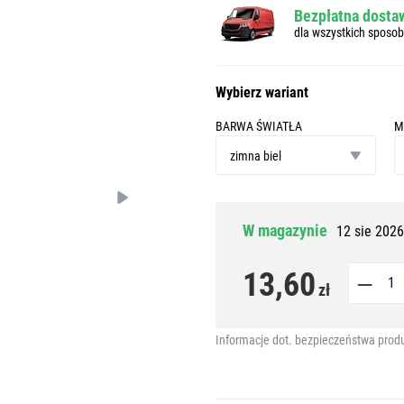
Bezpłatna dostaw
dla wszystkich sposo
Wybierz wariant
BARWA ŚWIATŁA
M
barwa
m
światła
zimna biel
W magazynie
12 sie 2026
13,60
zł
Informacje dot. bezpieczeństwa prod