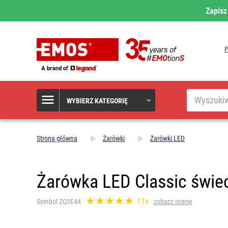
Zapisz
Szukaj
WYBIERZ KATEGORIĘ
Strona główna
Żarówki
Żarówki LED
Żarówka LED Classic świec
11x
Symbol ZQ3E44
zobacz ocenę