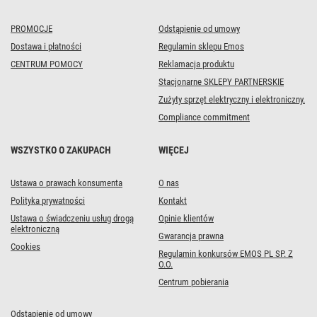
flame
PROMOCJE
Odstąpienie od umowy
Dostawa i płatności
Regulamin sklepu Emos
CENTRUM POMOCY
Reklamacja produktu
Stacjonarne SKLEPY PARTNERSKIE
Zużyty sprzęt elektryczny i elektroniczny.
Compliance commitment
WSZYSTKO O ZAKUPACH
WIĘCEJ
Ustawa o prawach konsumenta
O nas
Polityka prywatności
Kontakt
Ustawa o świadczeniu usług drogą
Opinie klientów
elektroniczną
Gwarancja prawna
Cookies
Regulamin konkursów EMOS PL SP. Z
O.O.
Centrum pobierania
Odstąpienie od umowy