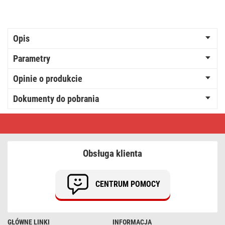
Opis
Parametry
Opinie o produkcie
Dokumenty do pobrania
Żarówka
LED
DECO
G130SRA
/
Obsługa klienta
E27
/
4
W
CENTRUM POMOCY
(22
W)
/
220
lm
GŁÓWNE LINKI
INFORMACJA
/