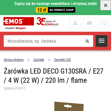
Zapisz się do naszego newslettera i otrzymaj zniżki
12 zł
NA PIERWSZY ZAKUP
Szukaj
Strona główna
Żarówki
Żarówki LED
Żarówka LED DECO G130SRA / E27
/ 4 W (22 W) / 220 lm / flame
Symbol Z5CS11