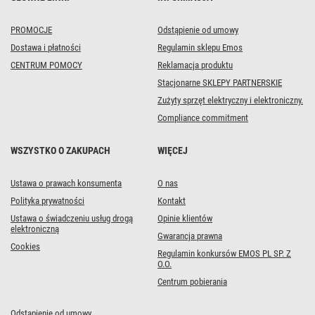
neutralna
biel
PROMOCJE
Odstąpienie od umowy
Dostawa i płatności
Regulamin sklepu Emos
CENTRUM POMOCY
Reklamacja produktu
Stacjonarne SKLEPY PARTNERSKIE
Zużyty sprzęt elektryczny i elektroniczny.
Compliance commitment
WSZYSTKO O ZAKUPACH
WIĘCEJ
Ustawa o prawach konsumenta
O nas
Polityka prywatności
Kontakt
Ustawa o świadczeniu usług drogą
Opinie klientów
elektroniczną
Gwarancja prawna
Cookies
Regulamin konkursów EMOS PL SP. Z
O.O.
Centrum pobierania
Odstąpienie od umowy