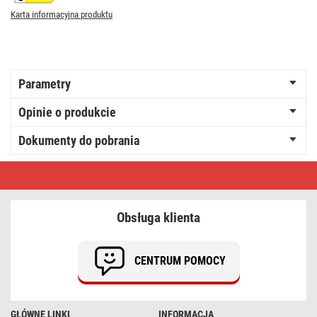
Karta informacyjna produktu
Parametry
Opinie o produkcie
Dokumenty do pobrania
Żarówka
LED
Filament
G95
/
Obsługa klienta
E27
/
7,8
W
CENTRUM POMOCY
(75
W)
/
1055
lm
GŁÓWNE LINKI
INFORMACJA
/