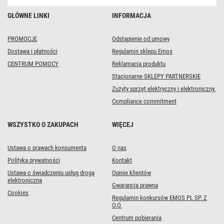
420
lm
GŁÓWNE LINKI
INFORMACJA
/
420
lm
/
PROMOCJE
Odstąpienie od umowy
Ciepła
Dostawa i płatności
Regulamin sklepu Emos
biel
CENTRUM POMOCY
Reklamacja produktu
Stacjonarne SKLEPY PARTNERSKIE
Zużyty sprzęt elektryczny i elektroniczny.
Compliance commitment
WSZYSTKO O ZAKUPACH
WIĘCEJ
Ustawa o prawach konsumenta
O nas
Polityka prywatności
Kontakt
Ustawa o świadczeniu usług drogą
Opinie klientów
elektroniczną
Gwarancja prawna
Cookies
Regulamin konkursów EMOS PL SP. Z
O.O.
Centrum pobierania