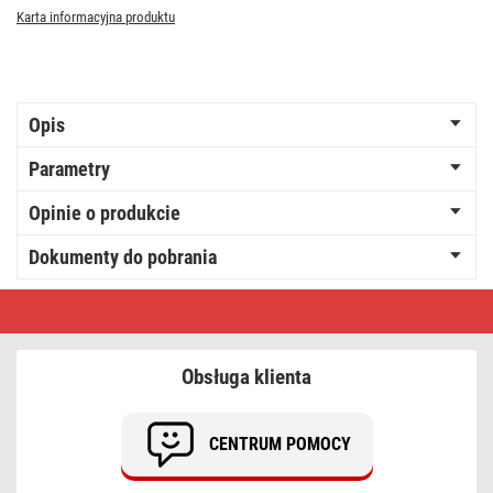
Karta informacyjna produktu
Opis
Parametry
Opinie o produkcie
Dokumenty do pobrania
Żarówka
LED
Vintage
G125
/
Obsługa klienta
E27
/
4,5
W
CENTRUM POMOCY
(40
W)
/