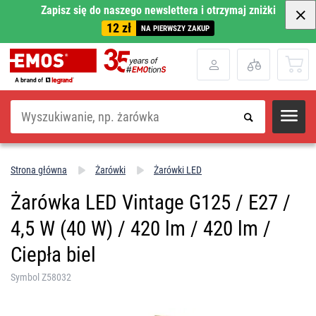
Zapisz się do naszego newslettera i otrzymaj zniżki
12 zł
NA PIERWSZY ZAKUP
Szukaj
Strona główna
Żarówki
Żarówki LED
Żarówka LED Vintage G125 / E27 /
4,5 W (40 W) / 420 lm / 420 lm /
Ciepła biel
Symbol Z58032