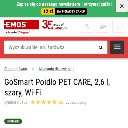
Zapisz się do naszego newslettera i otrzymaj zniżki
12 zł
NA PIERWSZY ZAKUP
Szukaj
Strona główna
Akcesoria dla zwierząt
GoSmart Poidło PET CARE, 2,6 l,
szary, Wi-Fi
6x
Symbol H6102
zobacz ocenę
GOSMART