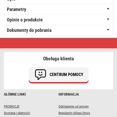
Parametry
Opinie o produkcie
Dokumenty do pobrania
GoSmart
Poidło
PET
CARE,
2,6
Obsługa klienta
l,
szary,
Wi-
Fi
CENTRUM POMOCY
GŁÓWNE LINKI
INFORMACJA
PROMOCJE
Odstąpienie od umowy
Dostawa i płatności
Regulamin sklepu Emos