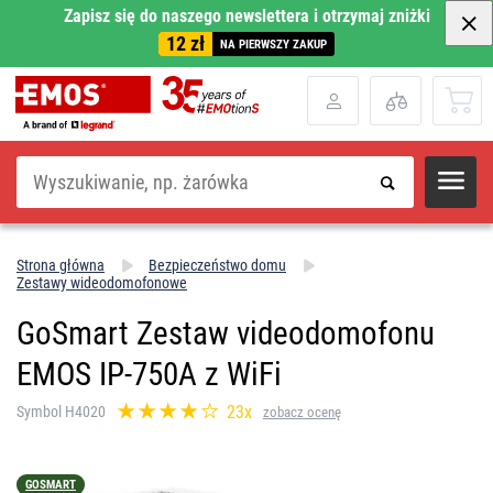
Zapisz się do naszego newslettera i otrzymaj zniżki
12 zł
NA PIERWSZY ZAKUP
Szukaj
Strona główna
Bezpieczeństwo domu
Zestawy wideodomofonowe
GoSmart Zestaw videodomofonu
EMOS IP-750A z WiFi
23x
Symbol H4020
zobacz ocenę
GOSMART