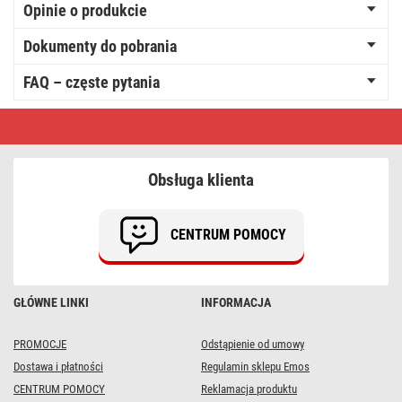
Opinie o produkcie
Dokumenty do pobrania
FAQ – częste pytania
GoSmart
Zestaw
videodomofonu
EMOS
IP-
Obsługa klienta
750A
z
WiFi
CENTRUM POMOCY
GŁÓWNE LINKI
INFORMACJA
PROMOCJE
Odstąpienie od umowy
Dostawa i płatności
Regulamin sklepu Emos
CENTRUM POMOCY
Reklamacja produktu