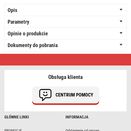
Opis
Parametry
Opinie o produkcie
Dokumenty do pobrania
Inteligentny
termostat
pokojowy,
bezprzewodowy,
GoSmart
Obsługa klienta
z
WiFi,
P56S11
CENTRUM POMOCY
GŁÓWNE LINKI
INFORMACJA
PROMOCJE
Odstąpienie od umowy