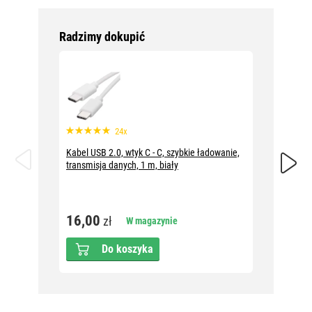
Radzimy dokupić
24x
Kabel USB 2.0, wtyk C - C, szybkie ładowanie,
Ładowa
transmisja danych, 1 m, biały
28,2
16,00
zł
W magazynie
Do koszyka