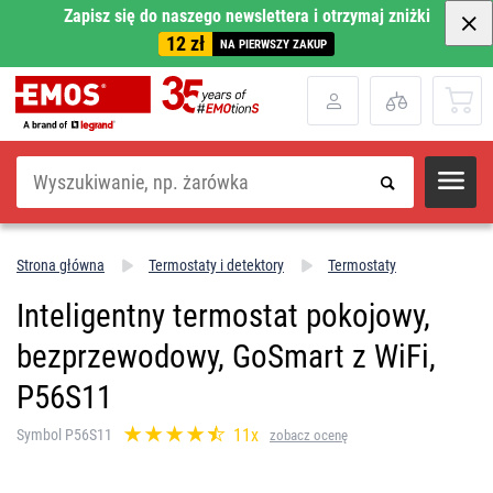
Zapisz się do naszego newslettera i otrzymaj zniżki
12 zł
NA PIERWSZY ZAKUP
Szukaj
Strona główna
Termostaty i detektory
Termostaty
Inteligentny termostat pokojowy,
bezprzewodowy, GoSmart z WiFi,
P56S11
11x
Symbol P56S11
zobacz ocenę