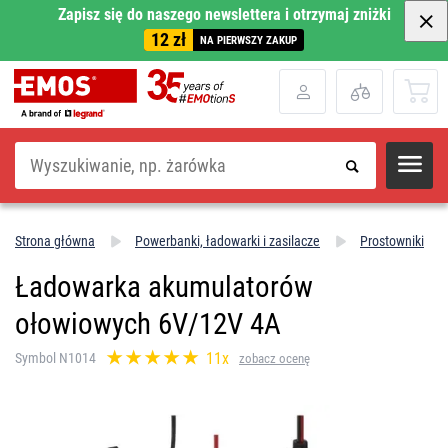
Zapisz się do naszego newslettera i otrzymaj zniżki
12 zł
NA PIERWSZY ZAKUP
Szukaj
Strona główna
Powerbanki, ładowarki i zasilacze
Prostowniki
Ładowarka akumulatorów
ołowiowych 6V/12V 4A
11x
Symbol N1014
zobacz ocenę