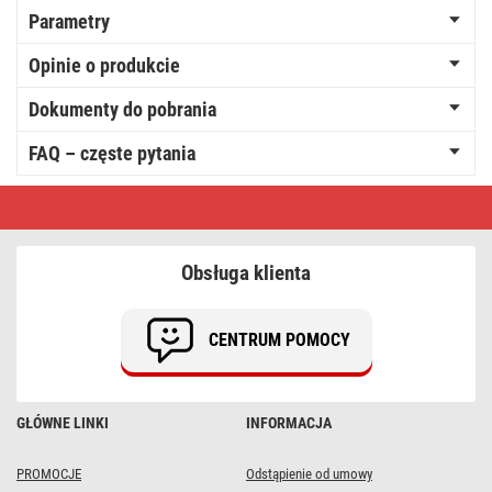
Parametry
Opinie o produkcie
Dokumenty do pobrania
FAQ – częste pytania
Ładowarka
akumulatorów
ołowiowych
6V/12V
4A
Obsługa klienta
CENTRUM POMOCY
GŁÓWNE LINKI
INFORMACJA
PROMOCJE
Odstąpienie od umowy