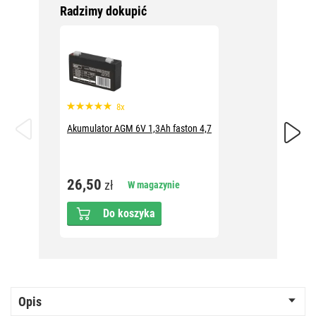
Radzimy dokupić
8x
Akumulator AGM 6V 1,3Ah faston 4,7
Akumula
26,50
49,1
zł
W magazynie
Do koszyka
Opis