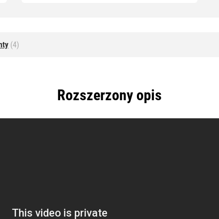
nty
(4)
Rozszerzony opis