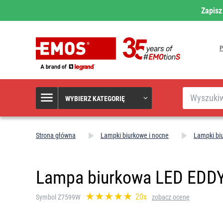
Zapisz
Szukaj
WYBIERZ KATEGORIĘ
Strona główna
Lampki biurkowe i nocne
Lampki bi
Lampa biurkowa LED EDD
20x
Symbol Z7599W
zobacz ocenę