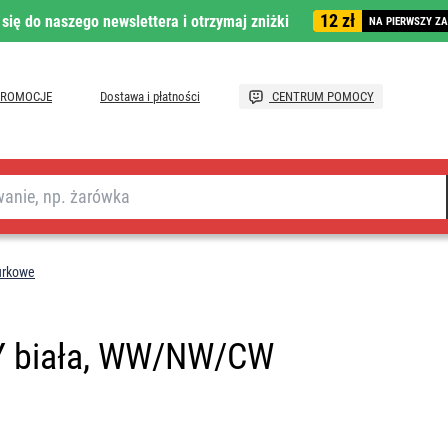
12 zł
 się do naszego newslettera i otrzymaj zniżki
NA PIERWSZY Z
PROMOCJE
Dostawa i płatności
CENTRUM POMOCY
urkowe
Y biała, WW/NW/CW