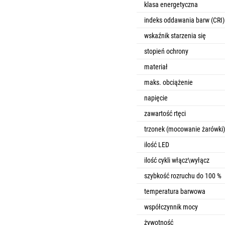
klasa energetyczna
indeks oddawania barw (CRI)
wskaźnik starzenia się
stopień ochrony
materiał
maks. obciążenie
napięcie
zawartość rtęci
trzonek (mocowanie żarówki)
ilość LED
ilość cykli włącz\wyłącz
szybkość rozruchu do 100 %
temperatura barwowa
współczynnik mocy
żywotność