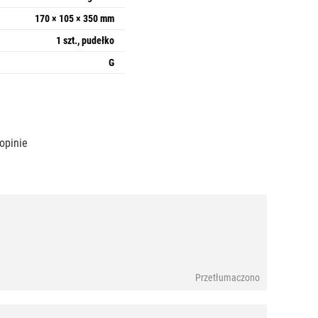
170 × 105 × 350 mm
1 szt., pudełko
G
opinie
Przetłumaczono