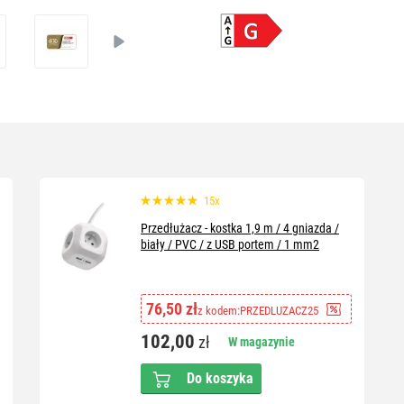
15x
Przedłużacz - kostka 1,9 m / 4 gniazda /
biały / PVC / z USB portem / 1 mm2
76,50 zł
z kodem:
PRZEDLUZACZ25
102,00
zł
W magazynie
Do koszyka