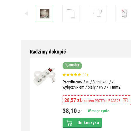
Radzimy dokupić
🏷️ BUDŻET
11x
Przedłużacz 3 m / 3 gniazda / z
wyłącznikiem / biały / PVC / 1 mm2
28,57 zł
z kodem:
PRZEDLUZACZ25
38,10
zł
W magazynie
Do koszyka