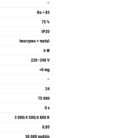
–
Ra > 83
75 %
IP20
tworzywo + metal
6 W
220–240 V
<0 mg
–
24
75 000
0 s
3 000/4 500/6 800 K
0,85
30 000 godzin