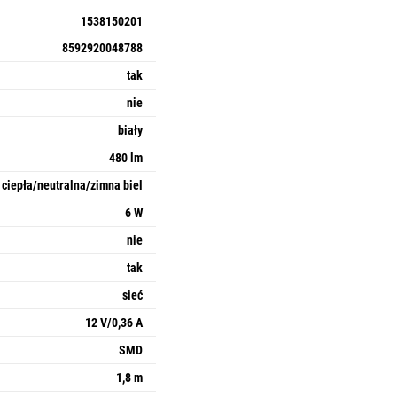
1538150201
8592920048788
tak
nie
biały
480 lm
ciepła/neutralna/zimna biel
6 W
nie
tak
sieć
12 V/0,36 A
SMD
1,8 m