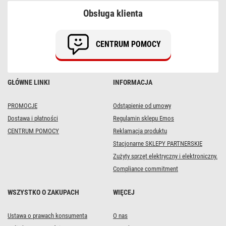
żarówkę
Obsługa klienta
E27,
różowa
CENTRUM POMOCY
GŁÓWNE LINKI
INFORMACJA
PROMOCJE
Odstąpienie od umowy
Dostawa i płatności
Regulamin sklepu Emos
CENTRUM POMOCY
Reklamacja produktu
Stacjonarne SKLEPY PARTNERSKIE
Zużyty sprzęt elektryczny i elektroniczny.
Compliance commitment
WSZYSTKO O ZAKUPACH
WIĘCEJ
Ustawa o prawach konsumenta
O nas