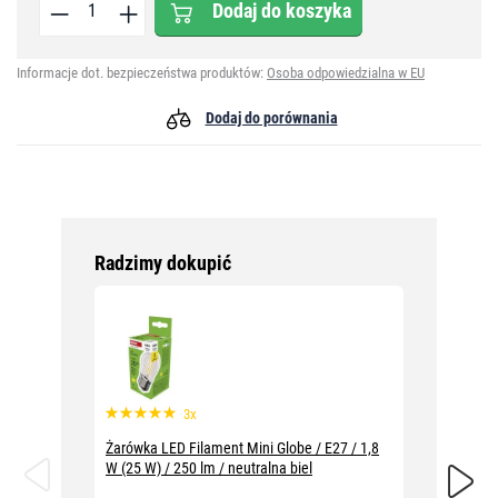
Dodaj do koszyka
Informacje dot. bezpieczeństwa produktów:
Osoba odpowiedzialna w EU
Dodaj do porównania
Radzimy dokupić
3x
Żarówka LED Filament Mini Globe / E27 / 1,8
Żarówka
W (25 W) / 250 lm / neutralna biel
W (25 W)