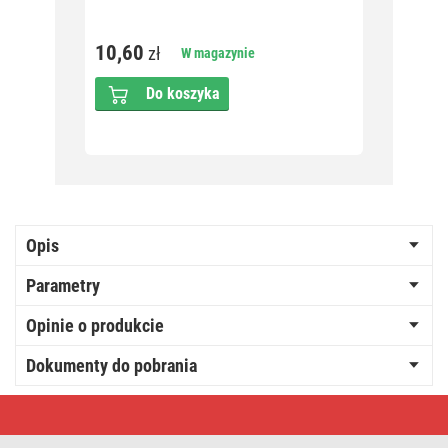
10,60
10,6
zł
W magazynie
Do koszyka
Opis
Parametry
Opinie o produkcie
Dokumenty do pobrania
Lampa
biurkowa
POPPY
na