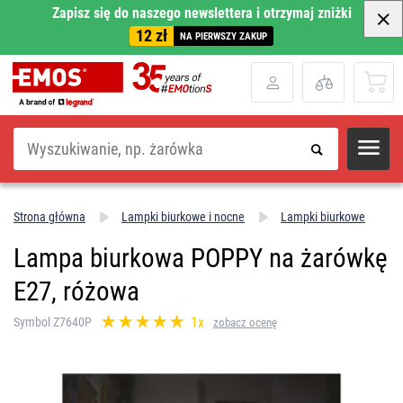
Zapisz się do naszego newslettera i otrzymaj zniżki
12 zł
NA PIERWSZY ZAKUP
Szukaj
Strona główna
Lampki biurkowe i nocne
Lampki biurkowe
Lampa biurkowa POPPY na żarówkę
E27, różowa
1x
Symbol Z7640P
zobacz ocenę