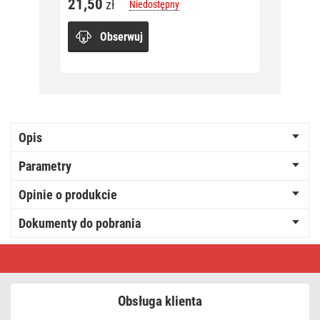
21,50
18,0
zł
Niedostępny
Obserwuj
Opis
Parametry
Opinie o produkcie
Dokumenty do pobrania
Lampki
choinkowe
300
LED
cherry
Obsługa klienta
30m,
multikolor,