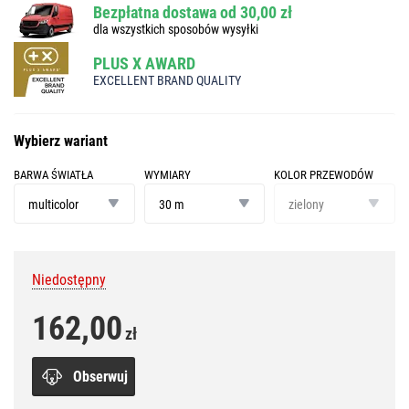
Bezpłatna dostawa od 30,00 zł
dla wszystkich sposobów wysyłki
PLUS X AWARD
EXCELLENT BRAND QUALITY
Wybierz wariant
BARWA ŚWIATŁA
WYMIARY
KOLOR PRZEWODÓW
barwa
wymiary
kolor
światła
przewodów
multicolor
30 m
zielony
Niedostępny
162,00
zł
Obserwuj