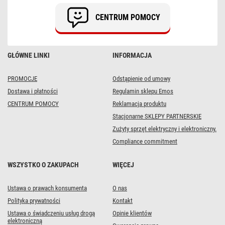
zielony
przewód,
CENTRUM POMOCY
IP44,
8
programów,
timer
GŁÓWNE LINKI
INFORMACJA
PROMOCJE
Odstąpienie od umowy
Dostawa i płatności
Regulamin sklepu Emos
CENTRUM POMOCY
Reklamacja produktu
Stacjonarne SKLEPY PARTNERSKIE
Zużyty sprzęt elektryczny i elektroniczny.
Compliance commitment
WSZYSTKO O ZAKUPACH
WIĘCEJ
Ustawa o prawach konsumenta
O nas
Polityka prywatności
Kontakt
Ustawa o świadczeniu usług drogą
Opinie klientów
elektroniczną