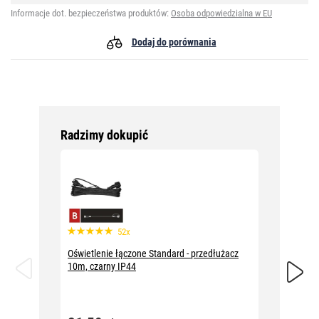
Informacje dot. bezpieczeństwa produktów:
Osoba odpowiedzialna w EU
Dodaj do porównania
Radzimy dokupić
52x
Oświetlenie łączone Standard - przedłużacz
Oświetl
10m, czarny IP44
10m, pr