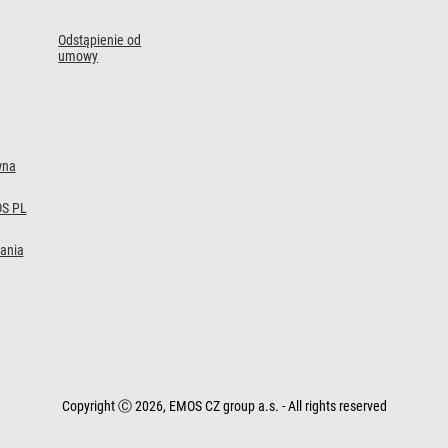
Odstąpienie od
umowy
wna
S PL
ania
Copyright Ⓒ 2026, EMOS CZ group a.s. - All rights reserved