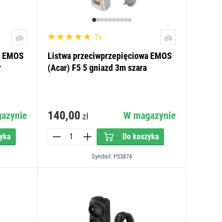
7x
a EMOS
Listwa przeciwprzepięciowa EMOS
r
(Acar) F5 5 gniazd 3m szara
140,00
azynie
W magazynie
zł
yka
Do koszyka
Symbol: P53874