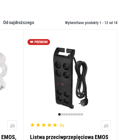
od najdroższego
Wyświetlane produkty 1 -
12
od
18
👑 PREMIUM
9x
a EMOS,
Listwa przeciwprzepięciowa EMOS