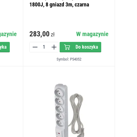
1800J, 8 gniazd 3m, czarna
283,00
azynie
W magazynie
zł
yka
Do koszyka
Symbol: P54052