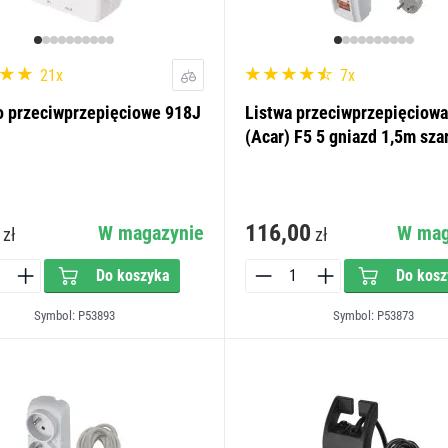
21x
7x
o przeciwprzepięciowe 918J
Listwa przeciwprzepięciow
(Acar) F5 5 gniazd 1,5m sza
116,00
W magazynie
W mag
zł
zł
Do koszyka
Do kosz
Symbol: P53893
Symbol: P53873