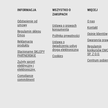
dostawa
INFORMACJA
WSZYSTKO O
WIĘCEJ
ZAKUPACH
Odstąpienie od
O nas
umowy
Ustawa o prawach
Kontakt
konsumenta
Regulamin sklepu
Opinie klientów
Emos
Polityka prywatności
Gwarancja pra
Reklamacja
Ustawa o
produktu
świadczeniu usług
Regulamin
drogą elektroniczną
konkursów EMO
Stacjonarne SKLEPY
SP. Z O.O.
PARTNERSKIE
Cookies
Centrum pobier
Zużyty sprzęt
elektryczny i
elektroniczny.
Compliance
commitment