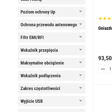
reakcji
poziom
poziom ochrony Up
ochrony
Up
ochrona
ochrona przewodu antenowego
Gniazd
przewodu
antenowego
filtr
filtr EMI/RFI
EMI/RFI
wskaźnik
wskaźnik przepięcia
przepięcia
93,50
maksymalne
maksymalne obciążenie
obciążenie
wskaźnik
wskaźnik podłączenia
podłączenia
zakres
zakres częstotliwości
częstotliwości
wyjście
wyjście USB
USB