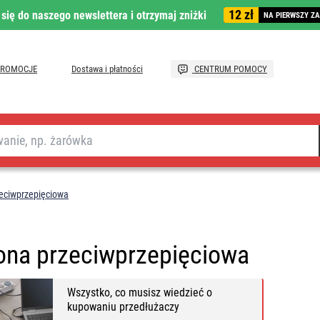
12 zł
 się do naszego newslettera i otrzymaj zniżki
NA PIERWSZY Z
PROMOCJE
Dostawa i płatności
CENTRUM POMOCY
eciwprzepięciowa
ona przeciwprzepięciowa
Wszystko, co musisz wiedzieć o
kupowaniu przedłużaczy