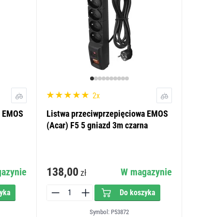
2x
a EMOS
Listwa przeciwprzepięciowa EMOS
(Acar) F5 5 gniazd 3m czarna
138,00
azynie
W magazynie
zł
yka
Do koszyka
Symbol: P53872