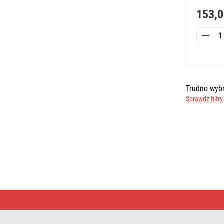
153,0
Trudno wybr
Sprawdź filtry
Ochrona
przeciwprzepięciowa
|
Szybka