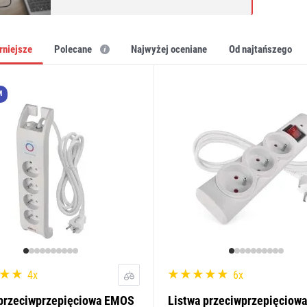
arniejsze
Polecane
najwyżej oceniane
od najtańszego
M
4x
6x
 przeciwprzepięciowa EMOS
Listwa przeciwprzepięciow