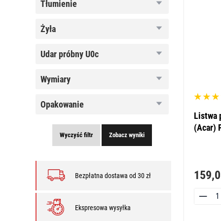
tłumienie
tłumienie
żyła
żyła
udar
udar próbny U0c
próbny
U0c
wymiary
wymiary
opakowanie
opakowanie
Listwa
(Acar) 
Wyczyść filtr
Zobacz wyniki
159,0
Bezpłatna dostawa od 30 zł
Ekspresowa wysyłka