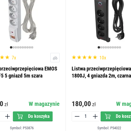
7x
10x
 przeciwprzepięciowa EMOS
Listwa przeciwprzepięciow
F5 5 gniazd 5m szara
1800J, 4 gniazda 2m, czarna
0
180,00
W magazynie
W mag
zł
zł
Do koszyka
Do kosz
Symbol: P53876
Symbol: P54022