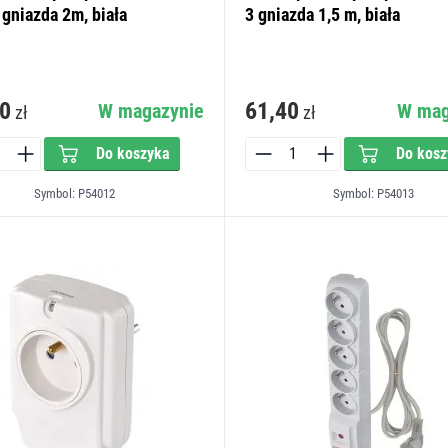
 gniazda 2m, biała
3 gniazda 1,5 m, biała
0
61,40
W magazynie
W mag
zł
zł
Do koszyka
Do kosz
Symbol: P54012
Symbol: P54013