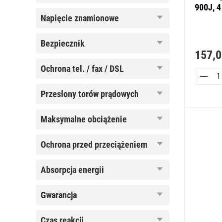
900J, 4
napięcie
napięcie znamionowe
znamionowe
bezpiecznik
bezpiecznik
157,0
ochrona
ochrona tel. / fax / DSL
tel. /
fax /
DSL
przesłony
przesłony torów prądowych
torów
prądowych
maksymalne
maksymalne obciążenie
obciążenie
ochrona przed
ochrona przed przeciążeniem
przeciążeniem
absorpcja
absorpcja energii
energii
gwarancja
gwarancja
czas
czas reakcji