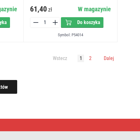
61,40
azynie
W magazynie
zł
yka
Do koszyka
Symbol: P54014
Wstecz
1
2
Dalej