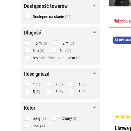
Dostępność towarów
Dostępne na stanie
(17)
Najpopul
długość
długość
👍 OPTIMU
1,5 m
(8)
2 m
(2)
3 m
(5)
5 m
(2)
bezpośrednio do gniazdka
(1)
ilość
ilość gniazd
gniazd
1
(1)
3
(2)
4
(2)
5
(5)
6
(5)
8
(3)
kolor
kolor
biały
(6)
czarny
(8)
szary
(4)
Listwa