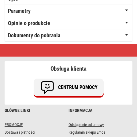
Parametry
Opinie o produkcie
Dokumenty do pobrania
Opaska
kablowa
100×2,5,
czarna,
100
Obsługa klienta
szt
CENTRUM POMOCY
GŁÓWNE LINKI
INFORMACJA
PROMOCJE
Odstąpienie od umowy
Dostawa i płatności
Regulamin sklepu Emos