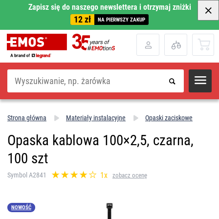
Zapisz się do naszego newslettera i otrzymaj zniżki
12 zł
NA PIERWSZY ZAKUP
Szukaj
Strona główna
Materiały instalacyjne
Opaski zaciskowe
Opaska kablowa 100×2,5, czarna,
100 szt
1x
Symbol A2841
zobacz ocenę
NOWOŚĆ