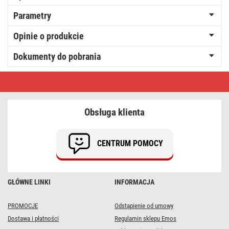
Parametry
Opinie o produkcie
Dokumenty do pobrania
Opaska
kablowa
150×3,5,
czarna,
100
Obsługa klienta
szt
CENTRUM POMOCY
GŁÓWNE LINKI
INFORMACJA
PROMOCJE
Odstąpienie od umowy
Dostawa i płatności
Regulamin sklepu Emos