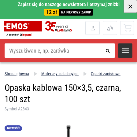
Zapisz się do naszego newslettera i otrzymaj zniżki
12 zł
NA PIERWSZY ZAKUP
Szukaj
Strona główna
Materiały instalacyjne
Opaski zaciskowe
Opaska kablowa 150×3,5, czarna,
100 szt
Symbol A2843
NOWOŚĆ