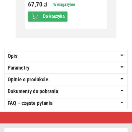
67,70
21,5
zł
W magazynie
Do koszyka
Opis
Parametry
Opinie o produkcie
Dokumenty do pobrania
FAQ – częste pytania
Oświetlenie
łączone
Standard
-
kurtyna