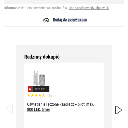
Informacje dot. bezpieczeństwa produktów:
Osoba odpowiedzialna w EU
Dodaj do porównania
Radzimy dokupić
18x
Oświetlenie łączone - zasilacz + pilot, max.
Oświetl
800 LED, timer
10m, cz