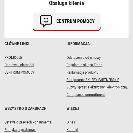
Obsługa klienta
100
LED
1x2
m
CENTRUM POMOCY
zimna
biel,
IP44
GŁÓWNE LINKI
INFORMACJA
PROMOCJE
Odstąpienie od umowy
Dostawa i płatności
Regulamin sklepu Emos
CENTRUM POMOCY
Reklamacja produktu
Stacjonarne SKLEPY PARTNERSKIE
Zużyty sprzęt elektryczny i elektroniczny.
Compliance commitment
WSZYSTKO O ZAKUPACH
WIĘCEJ
Ustawa o prawach konsumenta
O nas
Polityka prywatności
Kontakt