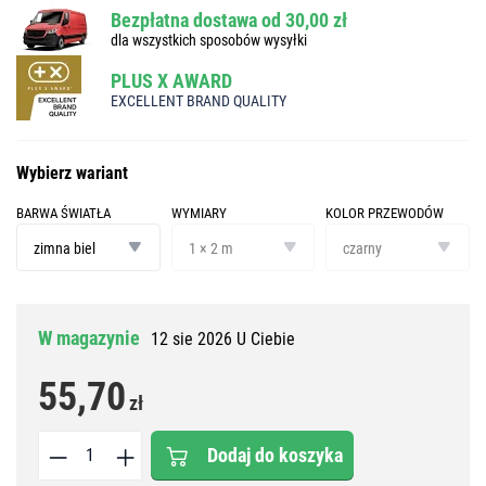
Bezpłatna dostawa od 30,00 zł
dla wszystkich sposobów wysyłki
PLUS X AWARD
EXCELLENT BRAND QUALITY
Wybierz wariant
BARWA ŚWIATŁA
WYMIARY
KOLOR PRZEWODÓW
barwa
wymiary
kolor
światła
przewodów
zimna biel
1 × 2 m
czarny
W magazynie
12 sie 2026 U Ciebie
55,70
zł
Dodaj do koszyka