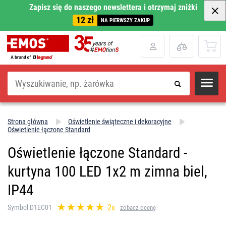
Zapisz się do naszego newslettera i otrzymaj zniżki
12 zł
NA PIERWSZY ZAKUP
Szukaj
Strona główna
Oświetlenie świąteczne i dekoracyjne
Oświetlenie łączone Standard
Oświetlenie łączone Standard -
kurtyna 100 LED 1x2 m zimna biel,
IP44
2x
Symbol D1EC01
zobacz ocenę