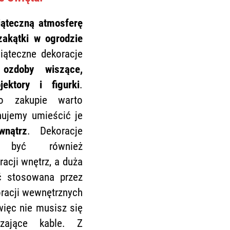
iąteczną atmosferę
akątki w ogrodzie
ąteczne dekoracje
, ozdoby wiszące,
jektory i figurki
.
o zakupie warto
nujemy umieścić je
nątrz
. Dekoracje
 być również
acji wnętrz, a duża
ć stosowana przez
oracji wewnętrznych
 więc nie musisz się
zające kable. Z