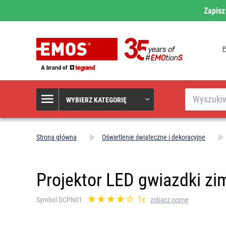
Zapisz
Szukaj
WYBIERZ KATEGORIĘ
Strona główna
Oświetlenie świąteczne i dekoracyjne
Projektor LED gwiazdki zimn
1x
Symbol DCPN01
zobacz ocenę