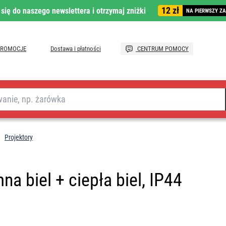
12 zł
 się do naszego newslettera i otrzymaj zniżki
NA PIERWSZY Z
PROMOCJE
Dostawa i płatności
CENTRUM POMOCY
Projektory
a biel + ciepła biel, IP44