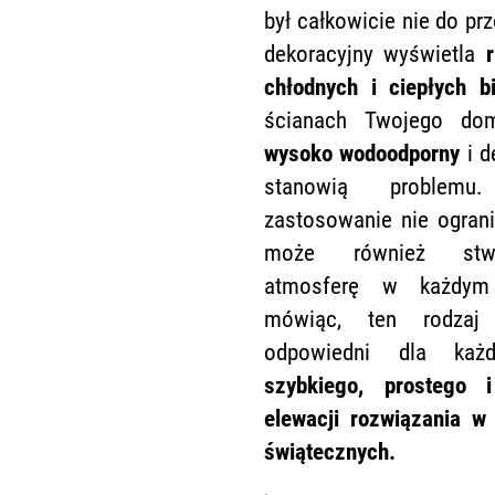
był całkowicie nie do pr
dekoracyjny wyświetla
chłodnych i ciepłych b
ścianach Twojego dom
wysoko wodoodporny
i d
stanowią problem
zastosowanie nie ograni
może również stw
atmosferę w każdym 
mówiąc, ten rodzaj 
odpowiedni dla każ
szybkiego, prostego 
elewacji rozwiązania w 
świątecznych.
.