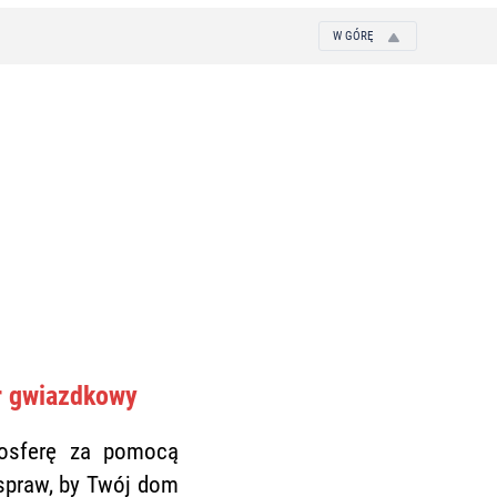
W GÓRĘ
r gwiazdkowy
mosferę za pomocą
 spraw, by Twój dom