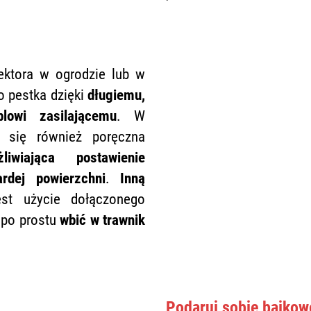
ektora w ogrodzie lub w
o pestka dzięki
długiemu,
lowi zasilającemu
. W
e się również poręczna
iwiająca postawienie
rdej powierzchni
.
Inną
st użycie dołączonego
 po prostu
wbić w trawnik
Podaruj sobie bajkow