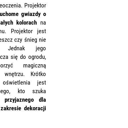
zeoczenia. Projektor
ruchome gwiazdy o
iałych kolorach
na
u. Projektor jest
eszcz czy śnieg nie
u. Jednak jego
cza się do ogrodu,
orzyć magiczną
wnętrzu. Krótko
oświetlenia jest
dego, kto szuka
i przyjaznego dla
zakresie dekoracji