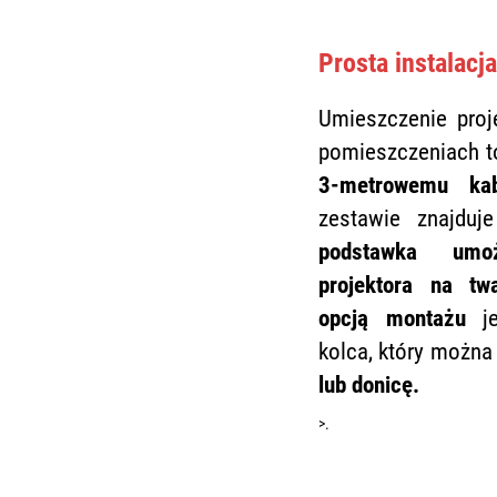
Prosta instalacja
Umieszczenie proj
pomieszczeniach t
3-metrowemu kab
zestawie znajduj
podstawka umożl
projektora na twa
opcją montażu
je
kolca, który można
lub donicę.
>.