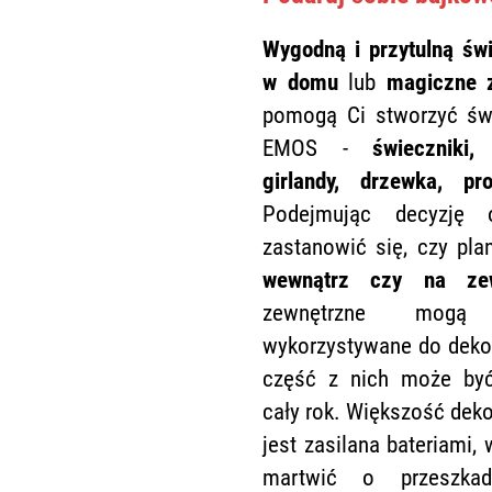
Wygodną i przytulną św
w domu
lub
magiczne z
pomogą Ci stworzyć świ
EMOS -
świeczniki
girlandy, drzewka, pro
Podejmując decyzję 
zastanowić się, czy pla
wewnątrz czy na zew
zewnętrzne mogą
wykorzystywane do dekor
część z nich może by
cały rok. Większość dek
jest zasilana bateriami,
martwić o przeszkad