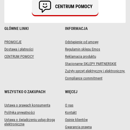
/
CENTRUM POMOCY
PVC
/
1,5
mm2
GŁÓWNE LINKI
INFORMACJA
PROMOCJE
Odstąpienie od umowy
Dostawa i płatności
Regulamin sklepu Emos
CENTRUM POMOCY
Reklamacja produktu
Stacjonarne SKLEPY PARTNERSKIE
Zużyty sprzęt elektryczny i elektroniczny.
Compliance commitment
WSZYSTKO O ZAKUPACH
WIĘCEJ
Ustawa o prawach konsumenta
O nas
Polityka prywatności
Kontakt
Ustawa o świadczeniu usług drogą
Opinie klientów
elektroniczną
Gwarancja prawna