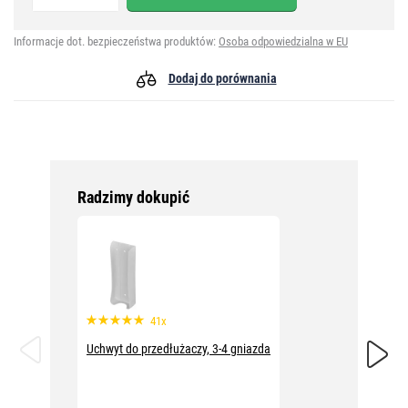
Informacje dot. bezpieczeństwa produktów:
Osoba odpowiedzialna w EU
Dodaj do porównania
Radzimy dokupić
41x
Uchwyt do przedłużaczy, 3-4 gniazda
Rozgałę