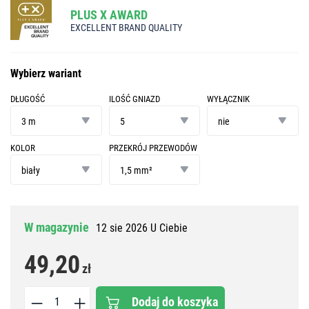
PLUS X AWARD
EXCELLENT BRAND QUALITY
Wybierz wariant
DŁUGOŚĆ
ILOŚĆ GNIAZD
WYŁĄCZNIK
długość
ilość
wyłącznik
gniazd
3 m
5
nie
KOLOR
PRZEKRÓJ PRZEWODÓW
kolor
przekrój
przewodów
biały
1,5 mm²
W magazynie
12 sie 2026 U Ciebie
49,20
zł
Dodaj do koszyka