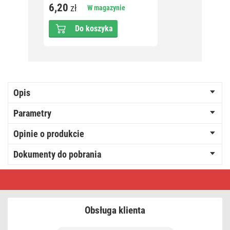
6,20
15,5
zł
W magazynie
Do koszyka
Opis
Parametry
Opinie o produkcie
Dokumenty do pobrania
Przedłużacz
3
m
/
5
Obsługa klienta
gniazd
/
biały