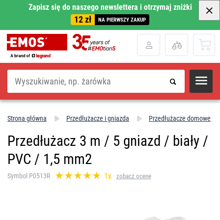
Zapisz się do naszego newslettera i otrzymaj zniżki
12 zł
NA PIERWSZY ZAKUP
Szukaj
Strona główna
Przedłużacze i gniazda
Przedłużacze domowe
Przedłużacz 3 m / 5 gniazd / biały /
PVC / 1,5 mm2
1x
Symbol P0513R
zobacz ocenę