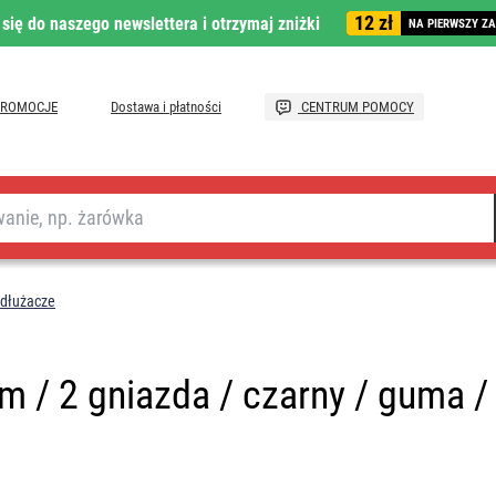
12 zł
 się do naszego newslettera i otrzymaj zniżki
NA PIERWSZY Z
PROMOCJE
Dostawa i płatności
CENTRUM POMOCY
edłużacze
 / 2 gniazda / czarny / guma /