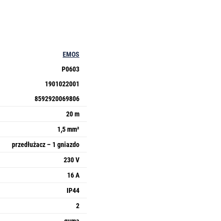
EMOS
P0603
1901022001
8592920069806
20 m
1,5 mm²
przedłużacz – 1 gniazdo
230 V
16 A
IP44
2