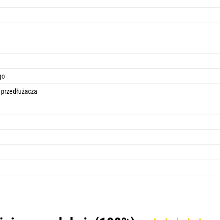
go
 przedłużacza