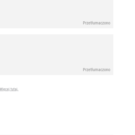
Przetłumaczono
Przetłumaczono
Więcej tutaj.