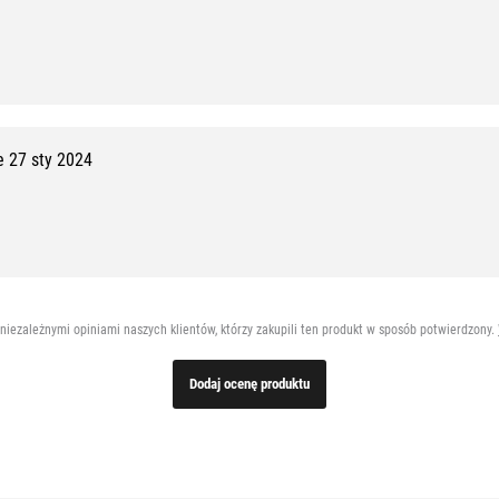
 27 sty 2024
 niezależnymi opiniami naszych klientów, którzy zakupili ten produkt w sposób potwierdzony.
Dodaj ocenę produktu