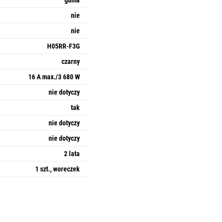
guma
nie
nie
H05RR-F3G
czarny
16 A max./3 680 W
nie dotyczy
tak
nie dotyczy
nie dotyczy
2 lata
1 szt., woreczek