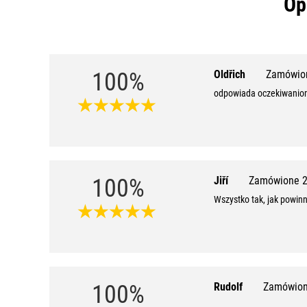
Op
100%
Oldřich
Zamówion
odpowiada oczekiwani
100%
Jiří
Zamówione 2
Wszystko tak, jak powinn
100%
Rudolf
Zamówion