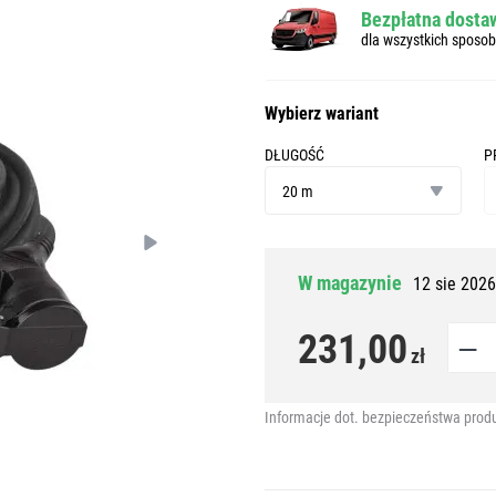
Bezpłatna dostaw
dla wszystkich sposo
Wybierz wariant
DŁUGOŚĆ
P
długość
pr
20 m
p
W magazynie
12 sie 2026
231,00
zł
Informacje dot. bezpieczeństwa prod