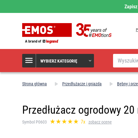
Zapisz
Szukaj
WYBIERZ KATEGORIĘ
Strona główna
Przedłużacze i gniazda
Bębny i prz
Przedłużacz ogrodowy 20 m
7x
Symbol P0603
zobacz ocenę