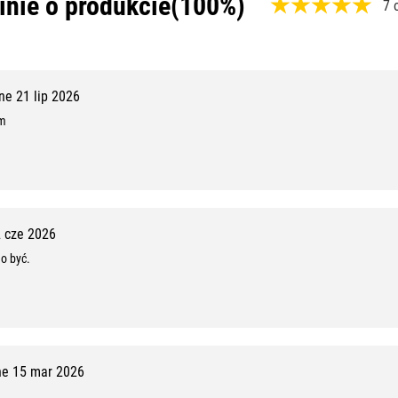
inie o produkcie
(100%)
7 
,
1
0
e 21 lip 2026
0
om
%
,
1
0
 cze 2026
o być.
z
1
0
e 15 mar 2026