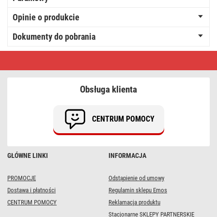
Opinie o produkcie
Dokumenty do pobrania
Przejście
redukcja
F-
BNC
10
Obsługa klienta
szt.
CENTRUM POMOCY
GŁÓWNE LINKI
INFORMACJA
PROMOCJE
Odstąpienie od umowy
Dostawa i płatności
Regulamin sklepu Emos
CENTRUM POMOCY
Reklamacja produktu
Stacjonarne SKLEPY PARTNERSKIE