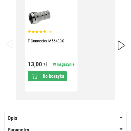
1x
F Connector M56430X
Wtyczka
CB500
13,00
zł
W magazynie
12,0
Do koszyka
Opis
Parametry